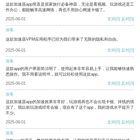
这款加速器app简直是居家旅行必备神器，无论是看视频、玩游戏还是工
作办公，都能畅享高速网络，再也不用担心网速卡顿了。
2025-06-01
支持
[0]
反对
[0]
游客
这款加速器VPM应用程序已经为我们带来了无限的隐私和自由。
2025-06-01
支持
[0]
反对
[0]
游客
这款app的用户界面简洁明了，使用起来非常容易上手，让我能够快速熟
悉操作。我不用看说明书，就可以轻松使用这款app。
2025-06-01
支持
[0]
反对
[0]
游客
这款加速器app的加速效果非常好，玩游戏再也不会出现卡顿、掉线的情
况了。我以前玩游戏经常会输，现在有了这个app，我的游戏水平提升了
不少。
2025-06-01
支持
[0]
反对
[0]
游客