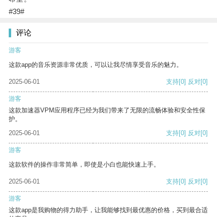
#39#
评论
游客
这款app的音乐资源非常优质，可以让我尽情享受音乐的魅力。
2025-06-01
支持
[0]
反对
[0]
游客
这款加速器VPM应用程序已经为我们带来了无限的流畅体验和安全性保
护。
2025-06-01
支持
[0]
反对
[0]
游客
这款软件的操作非常简单，即使是小白也能快速上手。
2025-06-01
支持
[0]
反对
[0]
游客
这款app是我购物的得力助手，让我能够找到最优惠的价格，买到最合适