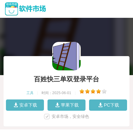
百姓快三单双登录平台
工具
|
时间：2025-06-01
|
安卓下载
苹果下载
PC下载
安卓市场，安全绿色