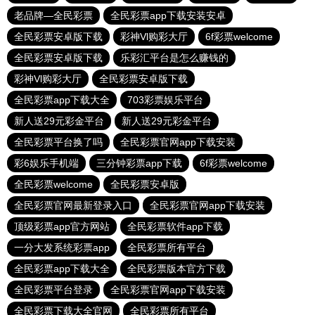
老品牌—全民彩票
全民彩票app下载安装安卓
全民彩票安卓版下载
彩神Vl购彩大厅
6f彩票welcome
全民彩票安卓版下载
乐彩汇平台是怎么赚钱的
彩神Vl购彩大厅
全民彩票安卓版下载
全民彩票app下载大全
703彩票娱乐平台
新人送29元彩金平台
新人送29元彩金平台
全民彩票平台换了吗
全民彩票官网app下载安装
彩6娱乐手机端
三分钟彩票app下载
6f彩票welcome
全民彩票welcome
全民彩票安卓版
全民彩票官网最新登录入口
全民彩票官网app下载安装
顶级彩票app官方网站
全民彩票软件app下载
一分大发系统彩票app
全民彩票所有平台
全民彩票app下载大全
全民彩票版本官方下载
全民彩票平台登录
全民彩票官网app下载安装
全民彩票下载大全官网
全民彩票所有平台