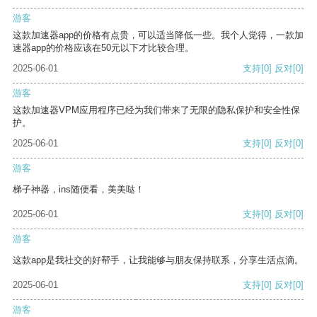
游客
这款加速器app的价格有点贵，可以适当降低一些。我个人觉得，一款加
速器app的价格应该在50元以下才比较合理。
2025-06-01
支持
[0]
反对
[0]
游客
这款加速器VPM应用程序已经为我们带来了无限的隐私保护和安全性保
护。
2025-06-01
支持
[0]
反对
[0]
游客
梯子神器，ins随便看，美美哒！
2025-06-01
支持
[0]
反对
[0]
游客
这款app是我社交的好帮手，让我能够与朋友保持联系，分享生活点滴。
2025-06-01
支持
[0]
反对
[0]
游客