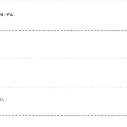
中游刃有余。
野。