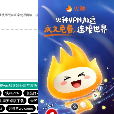
速慢而无法正常使用网络，现在有了这个app，我再也不用担心了。
支持
[0]
反对
[0]
支持
[0]
反对
[0]
费vps加速器外网苹果版
旋风加速度器
快连加速器
快鸭VPN
老品牌—全民彩票
全民彩票app下载安装安卓
彩票安卓版下载
全民彩票app下载大全
703彩票娱乐平台
载
6f彩票welcome
全民彩票welcome
全民彩票安卓版