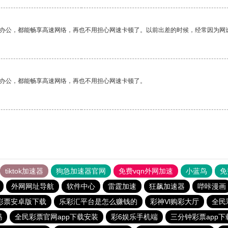
作办公，都能畅享高速网络，再也不用担心网速卡顿了。以前出差的时候，经常因为网
作办公，都能畅享高速网络，再也不用担心网速卡顿了。
tiktok加速器
狗急加速器官网
免费vqn外网加速
小蓝鸟
免
外网网址导航
软件中心
雷霆加速
狂飙加速器
哔咔漫画
彩票安卓版下载
乐彩汇平台是怎么赚钱的
彩神Vl购彩大厅
全民
吗
全民彩票官网app下载安装
彩6娱乐手机端
三分钟彩票app下