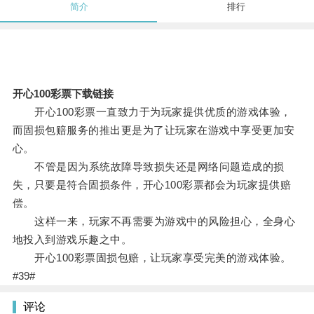
简介
排行
开心100彩票下载链接
开心100彩票一直致力于为玩家提供优质的游戏体验，
而固损包赔服务的推出更是为了让玩家在游戏中享受更加安
心。
不管是因为系统故障导致损失还是网络问题造成的损
失，只要是符合固损条件，开心100彩票都会为玩家提供赔
偿。
这样一来，玩家不再需要为游戏中的风险担心，全身心
地投入到游戏乐趣之中。
开心100彩票固损包赔，让玩家享受完美的游戏体验。
#39#
评论