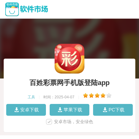
百姓彩票网手机版登陆app
工具
|
时间：2025-04-07
|
安卓下载
苹果下载
PC下载
安卓市场，安全绿色