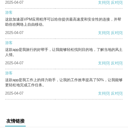
2025-04-07
支持
[0]
反对
[0]
游客
这款加速器VPM应用程序可以给你提供最高速度和安全性的连接，并帮
助你在网络上自由移动。
2025-04-07
支持
[0]
反对
[0]
游客
这款app是我旅行的好帮手，让我能够轻松找到目的地，了解当地的风土
人情。
2025-04-07
支持
[0]
反对
[0]
游客
这款app是我工作上的得力助手，让我的工作效率提高了50%，让我能够
更轻松地完成工作任务。
2025-04-07
支持
[0]
反对
[0]
友情链接