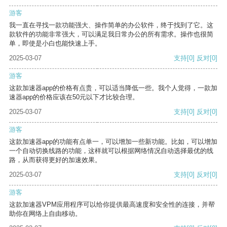
游客
我一直在寻找一款功能强大、操作简单的办公软件，终于找到了它。这
款软件的功能非常强大，可以满足我日常办公的所有需求。操作也很简
单，即使是小白也能快速上手。
2025-03-07
支持
[0]
反对
[0]
游客
这款加速器app的价格有点贵，可以适当降低一些。我个人觉得，一款加
速器app的价格应该在50元以下才比较合理。
2025-03-07
支持
[0]
反对
[0]
游客
这款加速器app的功能有点单一，可以增加一些新功能。比如，可以增加
一个自动切换线路的功能，这样就可以根据网络情况自动选择最优的线
路，从而获得更好的加速效果。
2025-03-07
支持
[0]
反对
[0]
游客
这款加速器VPM应用程序可以给你提供最高速度和安全性的连接，并帮
助你在网络上自由移动。