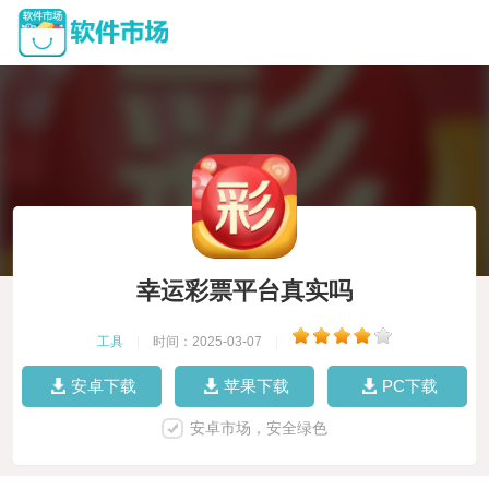
幸运彩票平台真实吗
工具
|
时间：2025-03-07
|
安卓下载
苹果下载
PC下载
安卓市场，安全绿色