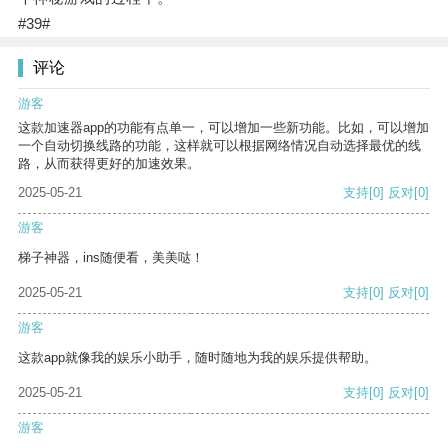
#39#
评论
游客
这款加速器app的功能有点单一，可以增加一些新功能。比如，可以增加
一个自动切换线路的功能，这样就可以根据网络情况自动选择最优的线
路，从而获得更好的加速效果。
2025-05-21
支持
[0]
反对
[0]
游客
梯子神器，ins随便看，美美哒！
2025-05-21
支持
[0]
反对
[0]
游客
这款app就像我的娱乐小助手，随时随地为我的娱乐提供帮助。
2025-05-21
支持
[0]
反对
[0]
游客