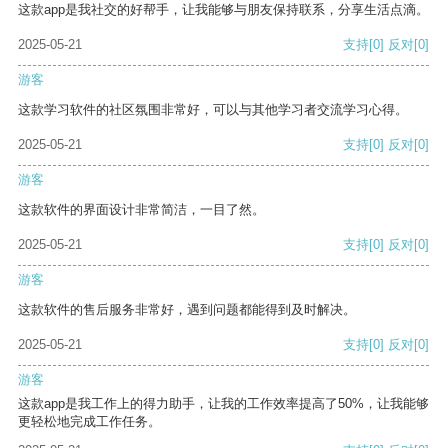
这款app是我社交的好帮手，让我能够与朋友保持联系，分享生活点滴。
2025-05-21
支持
[0]
反对
[0]
游客
这款学习软件的社区氛围非常好，可以与其他学习者交流学习心得。
2025-05-21
支持
[0]
反对
[0]
游客
这款软件的界面设计非常简洁，一目了然。
2025-05-21
支持
[0]
反对
[0]
游客
这款软件的售后服务非常好，遇到问题都能得到及时解决。
2025-05-21
支持
[0]
反对
[0]
游客
这款app是我工作上的得力助手，让我的工作效率提高了50%，让我能够
更轻松地完成工作任务。