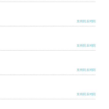
支持
[0]
反对
[0]
支持
[0]
反对
[0]
支持
[0]
反对
[0]
支持
[0]
反对
[0]