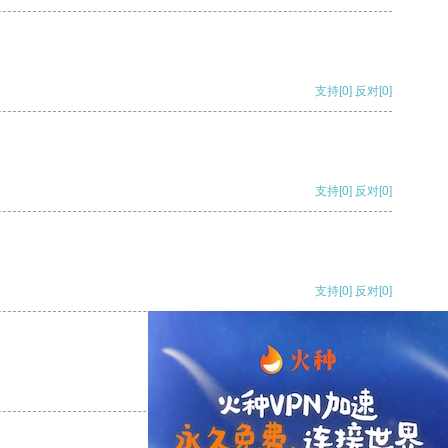
支持
[0]
反对
[0]
支持
[0]
反对
[0]
支持
[0]
反对
[0]
支持
[0]
反对
[0]