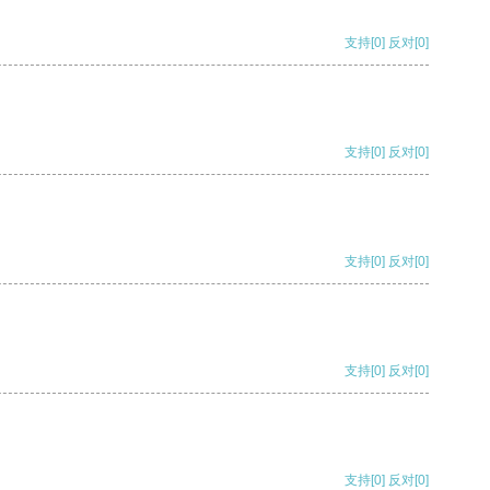
支持
[0]
反对
[0]
支持
[0]
反对
[0]
支持
[0]
反对
[0]
支持
[0]
反对
[0]
支持
[0]
反对
[0]