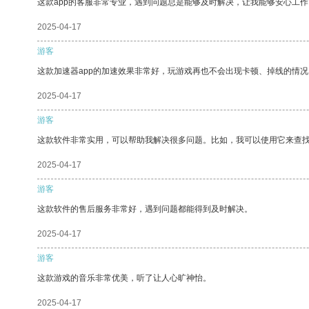
这款app的客服非常专业，遇到问题总是能够及时解决，让我能够安心工作
2025-04-17
游客
这款加速器app的加速效果非常好，玩游戏再也不会出现卡顿、掉线的情况
2025-04-17
游客
这款软件非常实用，可以帮助我解决很多问题。比如，我可以使用它来查
2025-04-17
游客
这款软件的售后服务非常好，遇到问题都能得到及时解决。
2025-04-17
游客
这款游戏的音乐非常优美，听了让人心旷神怡。
2025-04-17