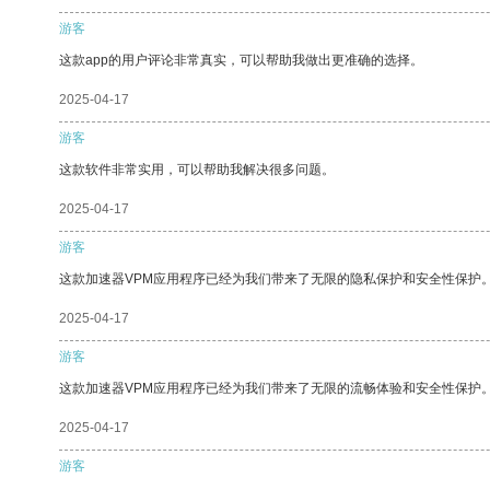
游客
这款app的用户评论非常真实，可以帮助我做出更准确的选择。
2025-04-17
游客
这款软件非常实用，可以帮助我解决很多问题。
2025-04-17
游客
这款加速器VPM应用程序已经为我们带来了无限的隐私保护和安全性保护
2025-04-17
游客
这款加速器VPM应用程序已经为我们带来了无限的流畅体验和安全性保护
2025-04-17
游客