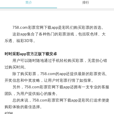
简介
排行
758.com彩票官网下载app是彩民们购买彩票的首选。
这款app集合了各种热门的彩票游戏，包括双色球、大
乐透、福彩3D等。
时时采彩app官方正版下载安卓
用户可以随时随地通过手机轻松购买彩票，无需担心错
过购买时间。
除了购买彩票，758.com的app还提供最新的彩票资讯、
开奖信息和中奖攻略，让用户对彩票行情了如指掌。
另外，758.com彩票官网下载app还拥有一支专业的客服
团队，为用户提供贴心的服务。
总的来说，758.com彩票官网下载app是彩民们追求便捷
购彩体验的最佳选择。
#39#