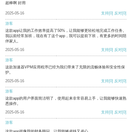
超棒啊 好用
2025-05-16
支持
[0]
反对
[0]
游客
这款app让我的工作效率提高了50%，让我能够更轻松地完成工作任务。
我以前经常加班，现在有了这个app，我可以提前下班，有更多的时间陪
伴家人。
2025-05-16
支持
[0]
反对
[0]
游客
这款加速器VPM应用程序已经为我们带来了无限的流畅体验和安全性保
护。
2025-05-16
支持
[0]
反对
[0]
游客
这款app的用户界面简洁明了，使用起来非常容易上手，让我能够快速熟
悉操作。
2025-05-16
支持
[0]
反对
[0]
游客
这款app就像我的财务顾问，让我能够省钱又省心。