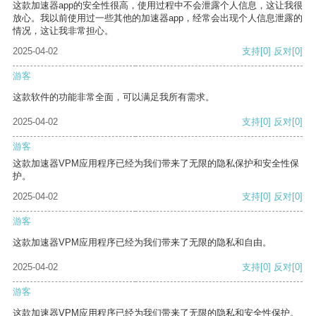
这款加速器app的安全性很高，使用过程中不会泄露个人信息，这让我很
放心。我以前使用过一些其他的加速器app，经常会出现个人信息泄露的
情况，这让我非常担心。
2025-04-02
支持
[0]
反对
[0]
游客
这款软件的功能非常全面，可以满足我所有需求。
2025-04-02
支持
[0]
反对
[0]
游客
这款加速器VPM应用程序已经为我们带来了无限的隐私保护和安全性保
护。
2025-04-02
支持
[0]
反对
[0]
游客
这款加速器VPM应用程序已经为我们带来了无限的隐私和自由。
2025-04-02
支持
[0]
反对
[0]
游客
这款加速器VPM应用程序已经为我们带来了无限的隐私和安全性保护。