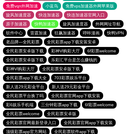
免费vqn外网加速
小蓝鸟
免费vps加速器外网苹果版
旋风加速度器
快连加速器
快连加速器官网入口
原子加速器
快鸭加速器
旋风加速度器
外网网址导航
软件中心
雷霆加速
狂飙加速器
哔咔漫画
快鸭VPN
老品牌—全民彩票
全民彩票app下载安装安卓
全民彩票安卓版下载
彩神Vl购彩大厅
6f彩票welcome
全民彩票安卓版下载
乐彩汇平台是怎么赚钱的
彩神Vl购彩大厅
全民彩票安卓版下载
全民彩票app下载大全
703彩票娱乐平台
新人送29元彩金平台
新人送29元彩金平台
全民彩票平台换了吗
全民彩票官网app下载安装
彩6娱乐手机端
三分钟彩票app下载
6f彩票welcome
全民彩票welcome
全民彩票安卓版
全民彩票官网最新登录入口
全民彩票官网app下载安装
顶级彩票app官方网站
全民彩票软件app下载