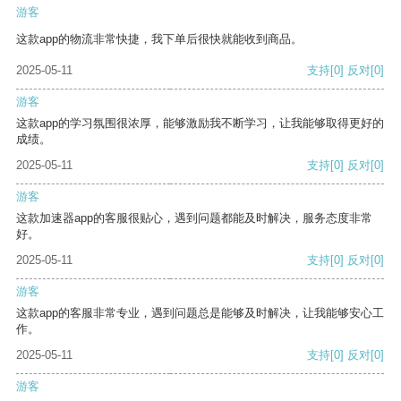
游客
这款app的物流非常快捷，我下单后很快就能收到商品。
2025-05-11
支持
[0]
反对
[0]
游客
这款app的学习氛围很浓厚，能够激励我不断学习，让我能够取得更好的
成绩。
2025-05-11
支持
[0]
反对
[0]
游客
这款加速器app的客服很贴心，遇到问题都能及时解决，服务态度非常
好。
2025-05-11
支持
[0]
反对
[0]
游客
这款app的客服非常专业，遇到问题总是能够及时解决，让我能够安心工
作。
2025-05-11
支持
[0]
反对
[0]
游客