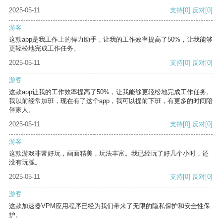
2025-05-11
支持
[0]
反对
[0]
游客
这款app是我工作上的得力助手，让我的工作效率提高了50%，让我能够
更轻松地完成工作任务。
2025-05-11
支持
[0]
反对
[0]
游客
这款app让我的工作效率提高了50%，让我能够更轻松地完成工作任务。
我以前经常加班，现在有了这个app，我可以提前下班，有更多的时间陪
伴家人。
2025-05-11
支持
[0]
反对
[0]
游客
这款游戏非常好玩，画面精美，玩法丰富。我已经玩了好几个小时，还
没有玩腻。
2025-05-11
支持
[0]
反对
[0]
游客
这款加速器VPM应用程序已经为我们带来了无限的隐私保护和安全性保
护。