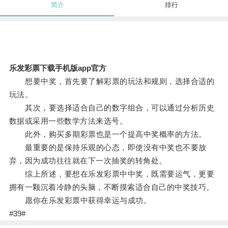
简介
排行
乐发彩票下载手机版app官方
想要中奖，首先要了解彩票的玩法和规则，选择合适的
玩法。
其次，要选择适合自己的数字组合，可以通过分析历史
数据或采用一些数学方法来选号。
此外，购买多期彩票也是一个提高中奖概率的方法。
最重要的是保持乐观的心态，即使没有中奖也不要放
弃，因为成功往往就在下一次抽奖的转角处。
综上所述，要想在乐发彩票中中奖，既需要运气，更要
拥有一颗沉着冷静的头脑，不断摸索适合自己的中奖技巧。
愿你在乐发彩票中获得幸运与成功。
#39#