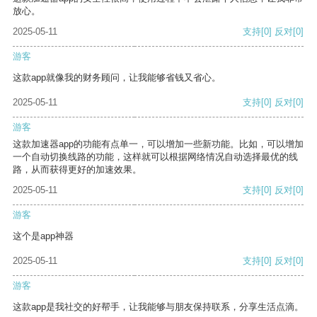
放心。
2025-05-11
支持
[0]
反对
[0]
游客
这款app就像我的财务顾问，让我能够省钱又省心。
2025-05-11
支持
[0]
反对
[0]
游客
这款加速器app的功能有点单一，可以增加一些新功能。比如，可以增加
一个自动切换线路的功能，这样就可以根据网络情况自动选择最优的线
路，从而获得更好的加速效果。
2025-05-11
支持
[0]
反对
[0]
游客
这个是app神器
2025-05-11
支持
[0]
反对
[0]
游客
这款app是我社交的好帮手，让我能够与朋友保持联系，分享生活点滴。