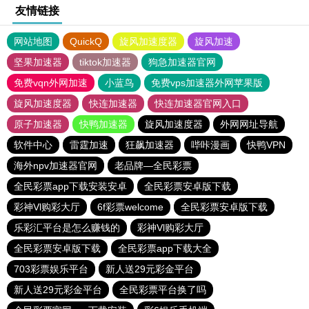
友情链接
网站地图
QuickQ
旋风加速度器
旋风加速
坚果加速器
tiktok加速器
狗急加速器官网
免费vqn外网加速
小蓝鸟
免费vps加速器外网苹果版
旋风加速度器
快连加速器
快连加速器官网入口
原子加速器
快鸭加速器
旋风加速度器
外网网址导航
软件中心
雷霆加速
狂飙加速器
哔咔漫画
快鸭VPN
海外npv加速器官网
老品牌—全民彩票
全民彩票app下载安装安卓
全民彩票安卓版下载
彩神Vl购彩大厅
6f彩票welcome
全民彩票安卓版下载
乐彩汇平台是怎么赚钱的
彩神Vl购彩大厅
全民彩票安卓版下载
全民彩票app下载大全
703彩票娱乐平台
新人送29元彩金平台
新人送29元彩金平台
全民彩票平台换了吗