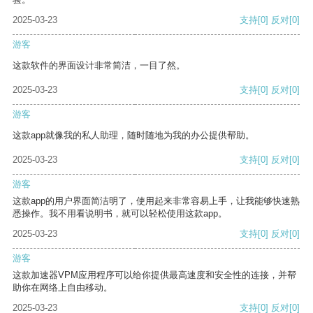
2025-03-23
支持
[0]
反对
[0]
游客
这款软件的界面设计非常简洁，一目了然。
2025-03-23
支持
[0]
反对
[0]
游客
这款app就像我的私人助理，随时随地为我的办公提供帮助。
2025-03-23
支持
[0]
反对
[0]
游客
这款app的用户界面简洁明了，使用起来非常容易上手，让我能够快速熟
悉操作。我不用看说明书，就可以轻松使用这款app。
2025-03-23
支持
[0]
反对
[0]
游客
这款加速器VPM应用程序可以给你提供最高速度和安全性的连接，并帮
助你在网络上自由移动。
2025-03-23
支持
[0]
反对
[0]