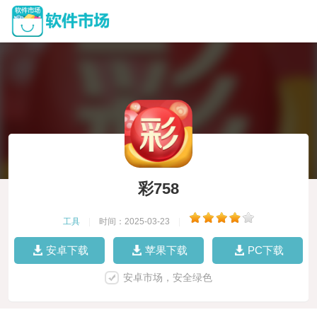
彩758
工具
|
时间：2025-03-23
|
安卓下载
苹果下载
PC下载
安卓市场，安全绿色