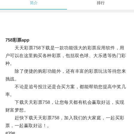
简介
排行
758彩票app
天天彩票758下载是一款功能强大的彩票应用软件，用
户可以在这里购买各种彩票，包括双色球、大乐透等热门彩
种。
除了便捷的购彩功能外，还有丰富的彩票玩法等待您来
挑战。
不论是追号投注还是合买方案，都能帮助您提高中奖几
率。
下载天天彩票758，让您每天都有机会赢取好运，实现
财富梦想。
赶快下载天天彩票758，加入我们的大家庭，一起买彩
票，一起赢取好运！。
#39#