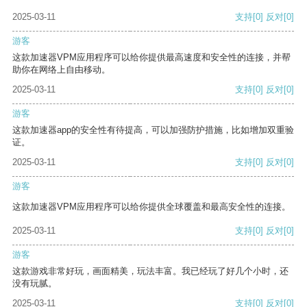
2025-03-11
支持
[0]
反对
[0]
游客
这款加速器VPM应用程序可以给你提供最高速度和安全性的连接，并帮
助你在网络上自由移动。
2025-03-11
支持
[0]
反对
[0]
游客
这款加速器app的安全性有待提高，可以加强防护措施，比如增加双重验
证。
2025-03-11
支持
[0]
反对
[0]
游客
这款加速器VPM应用程序可以给你提供全球覆盖和最高安全性的连接。
2025-03-11
支持
[0]
反对
[0]
游客
这款游戏非常好玩，画面精美，玩法丰富。我已经玩了好几个小时，还
没有玩腻。
2025-03-11
支持
[0]
反对
[0]