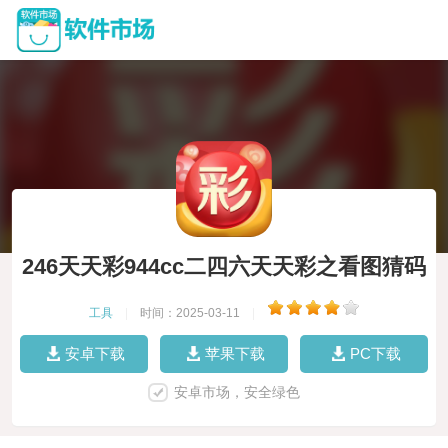
246天天彩944cc二四六天天彩之看图猜码
工具
|
时间：2025-03-11
|
安卓下载
苹果下载
PC下载
安卓市场，安全绿色