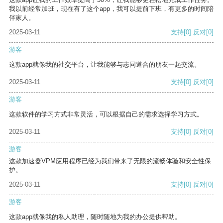
我以前经常加班，现在有了这个app，我可以提前下班，有更多的时间陪
伴家人。
2025-03-11
支持
[0]
反对
[0]
游客
这款app就像我的社交平台，让我能够与志同道合的朋友一起交流。
2025-03-11
支持
[0]
反对
[0]
游客
这款软件的学习方式非常灵活，可以根据自己的需求选择学习方式。
2025-03-11
支持
[0]
反对
[0]
游客
这款加速器VPM应用程序已经为我们带来了无限的流畅体验和安全性保
护。
2025-03-11
支持
[0]
反对
[0]
游客
这款app就像我的私人助理，随时随地为我的办公提供帮助。