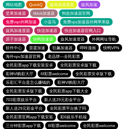
网站地图
QuickQ
旋风加速度器
旋风加速
坚果加速器
tiktok加速器
狗急加速器官网
免费vqn外网加速
小蓝鸟
免费vps加速器外网苹果版
旋风加速度器
快连加速器
快连加速器官网入口
原子加速器
快鸭加速器
旋风加速度器
外网网址导航
软件中心
雷霆加速
狂飙加速器
哔咔漫画
快鸭VPN
海外npv加速器官网
老品牌—全民彩票
全民彩票app下载安装安卓
全民彩票安卓版下载
彩神Vl购彩大厅
6f彩票welcome
全民彩票安卓版下载
乐彩汇平台是怎么赚钱的
彩神Vl购彩大厅
全民彩票安卓版下载
全民彩票app下载大全
703彩票娱乐平台
新人送29元彩金平台
新人送29元彩金平台
全民彩票平台换了吗
全民彩票官网app下载安装
彩6娱乐手机端
三分钟彩票app下载
6f彩票welcome
全民彩票welcome