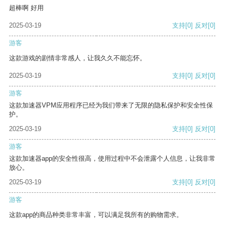
超棒啊 好用
2025-03-19
支持
[0]
反对
[0]
游客
这款游戏的剧情非常感人，让我久久不能忘怀。
2025-03-19
支持
[0]
反对
[0]
游客
这款加速器VPM应用程序已经为我们带来了无限的隐私保护和安全性保
护。
2025-03-19
支持
[0]
反对
[0]
游客
这款加速器app的安全性很高，使用过程中不会泄露个人信息，让我非常
放心。
2025-03-19
支持
[0]
反对
[0]
游客
这款app的商品种类非常丰富，可以满足我所有的购物需求。