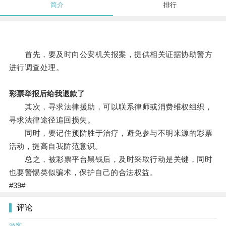
简介
排行
首先，要及时向公安机关报案，提供相关证据协助警方
进行调查处理。
彩票举报后给我退款了
其次，寻求法律援助，可以联系律师或消费维权组织，
寻求法律途径追回损失。
同时，要记住预防胜于治疗，避免参与不明来源的彩票
活动，提高自我防范意识。
总之，被彩票平台黑钱后，及时采取行动是关键，同时
也要警惕类似骗术，保护自己的合法权益。
#39#
评论
游客