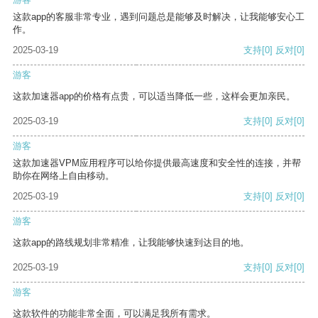
这款app的客服非常专业，遇到问题总是能够及时解决，让我能够安心工
作。
2025-03-19
支持
[0]
反对
[0]
游客
这款加速器app的价格有点贵，可以适当降低一些，这样会更加亲民。
2025-03-19
支持
[0]
反对
[0]
游客
这款加速器VPM应用程序可以给你提供最高速度和安全性的连接，并帮
助你在网络上自由移动。
2025-03-19
支持
[0]
反对
[0]
游客
这款app的路线规划非常精准，让我能够快速到达目的地。
2025-03-19
支持
[0]
反对
[0]
游客
这款软件的功能非常全面，可以满足我所有需求。