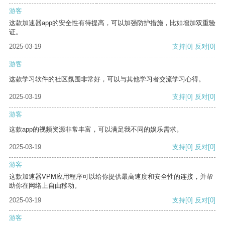
游客
这款加速器app的安全性有待提高，可以加强防护措施，比如增加双重验
证。
2025-03-19
支持
[0]
反对
[0]
游客
这款学习软件的社区氛围非常好，可以与其他学习者交流学习心得。
2025-03-19
支持
[0]
反对
[0]
游客
这款app的视频资源非常丰富，可以满足我不同的娱乐需求。
2025-03-19
支持
[0]
反对
[0]
游客
这款加速器VPM应用程序可以给你提供最高速度和安全性的连接，并帮
助你在网络上自由移动。
2025-03-19
支持
[0]
反对
[0]
游客