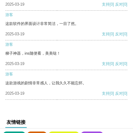
2025-03-19
支持
[0]
反对
[0]
游客
这款软件的界面设计非常简洁，一目了然。
2025-03-19
支持
[0]
反对
[0]
游客
梯子神器，ins随便看，美美哒！
2025-03-19
支持
[0]
反对
[0]
游客
这款游戏的剧情非常感人，让我久久不能忘怀。
2025-03-19
支持
[0]
反对
[0]
友情链接