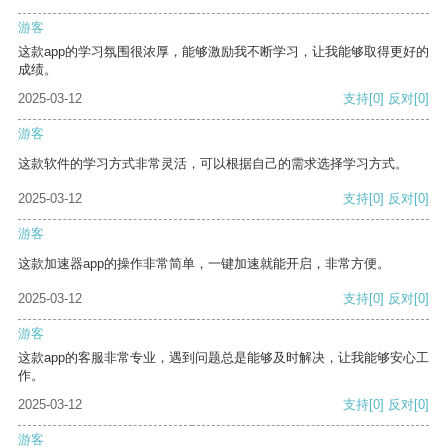
游客
这款app的学习氛围很浓厚，能够激励我不断学习，让我能够取得更好的
成绩。
2025-03-12
支持
[0]
反对
[0]
游客
这款软件的学习方式非常灵活，可以根据自己的需求选择学习方式。
2025-03-12
支持
[0]
反对
[0]
游客
这款加速器app的操作非常简单，一键加速就能开启，非常方便。
2025-03-12
支持
[0]
反对
[0]
游客
这款app的客服非常专业，遇到问题总是能够及时解决，让我能够安心工
作。
2025-03-12
支持
[0]
反对
[0]
游客