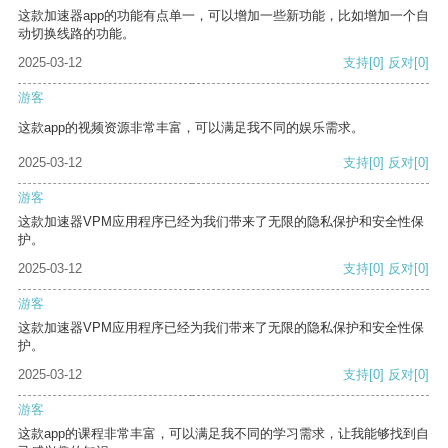
这款加速器app的功能有点单一，可以增加一些新功能，比如增加一个自
动切换线路的功能。
2025-03-12
支持
[0]
反对
[0]
游客
这款app的视频资源非常丰富，可以满足我不同的娱乐需求。
2025-03-12
支持
[0]
反对
[0]
游客
这款加速器VPM应用程序已经为我们带来了无限的隐私保护和安全性保
护。
2025-03-12
支持
[0]
反对
[0]
游客
这款加速器VPM应用程序已经为我们带来了无限的隐私保护和安全性保
护。
2025-03-12
支持
[0]
反对
[0]
游客
这款app的课程非常丰富，可以满足我不同的学习需求，让我能够找到自