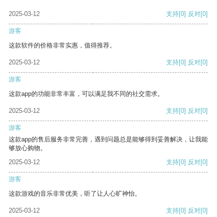
2025-03-12
支持
[0]
反对
[0]
游客
这款软件的价格非常实惠，值得推荐。
2025-03-12
支持
[0]
反对
[0]
游客
这款app的功能非常丰富，可以满足我不同的社交需求。
2025-03-12
支持
[0]
反对
[0]
游客
这款app的售后服务非常完善，遇到问题总是能够得到妥善解决，让我能
够放心购物。
2025-03-12
支持
[0]
反对
[0]
游客
这款游戏的音乐非常优美，听了让人心旷神怡。
2025-03-12
支持
[0]
反对
[0]