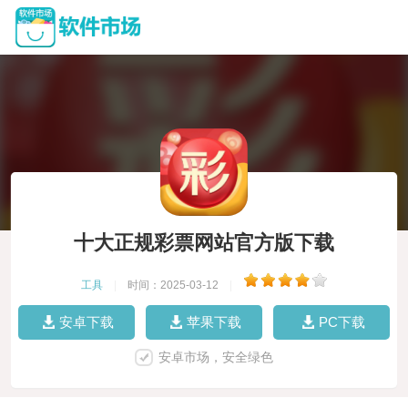
十大正规彩票网站官方版下载
工具
|
时间：2025-03-12
|
安卓下载
苹果下载
PC下载
安卓市场，安全绿色