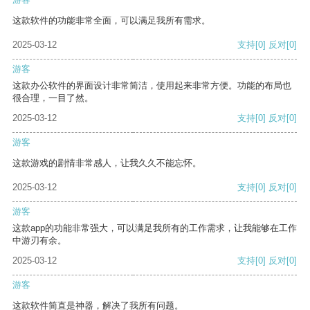
这款软件的功能非常全面，可以满足我所有需求。
2025-03-12
支持
[0]
反对
[0]
游客
这款办公软件的界面设计非常简洁，使用起来非常方便。功能的布局也
很合理，一目了然。
2025-03-12
支持
[0]
反对
[0]
游客
这款游戏的剧情非常感人，让我久久不能忘怀。
2025-03-12
支持
[0]
反对
[0]
游客
这款app的功能非常强大，可以满足我所有的工作需求，让我能够在工作
中游刃有余。
2025-03-12
支持
[0]
反对
[0]
游客
这款软件简直是神器，解决了我所有问题。