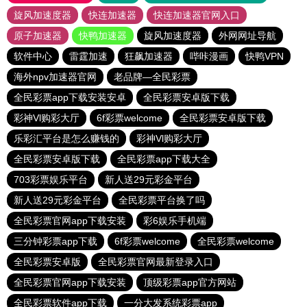
旋风加速度器
快连加速器
快连加速器官网入口
原子加速器
快鸭加速器
旋风加速度器
外网网址导航
软件中心
雷霆加速
狂飙加速器
哔咔漫画
快鸭VPN
海外npv加速器官网
老品牌—全民彩票
全民彩票app下载安装安卓
全民彩票安卓版下载
彩神Vl购彩大厅
6f彩票welcome
全民彩票安卓版下载
乐彩汇平台是怎么赚钱的
彩神Vl购彩大厅
全民彩票安卓版下载
全民彩票app下载大全
703彩票娱乐平台
新人送29元彩金平台
新人送29元彩金平台
全民彩票平台换了吗
全民彩票官网app下载安装
彩6娱乐手机端
三分钟彩票app下载
6f彩票welcome
全民彩票welcome
全民彩票安卓版
全民彩票官网最新登录入口
全民彩票官网app下载安装
顶级彩票app官方网站
全民彩票软件app下载
一分大发系统彩票app