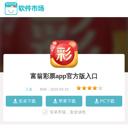
富翁彩票app官方版入口
工具
|
时间：2025-03-10
|
安卓下载
苹果下载
PC下载
安卓市场，安全绿色