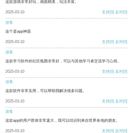
这款游戏非常好玩，画面精美，玩法丰富。
2025-03-10
支持
[0]
反对
[0]
游客
这个是app神器
2025-03-10
支持
[0]
反对
[0]
游客
这款学习软件的社区氛围非常好，可以与其他学习者交流学习心得。
2025-03-10
支持
[0]
反对
[0]
游客
这款软件非常实用，可以帮助我解决很多问题。
2025-03-10
支持
[0]
反对
[0]
游客
这款app的用户群体非常庞大，我可以结识到来自世界各地的朋友。
2025-03-10
支持
[0]
反对
[0]