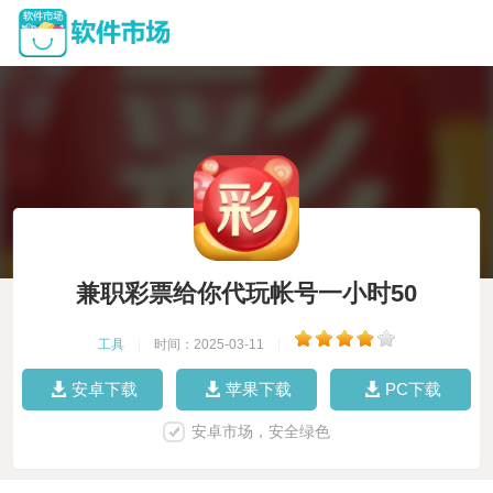
兼职彩票给你代玩帐号一小时50
工具
|
时间：2025-03-11
|
安卓下载
苹果下载
PC下载
安卓市场，安全绿色