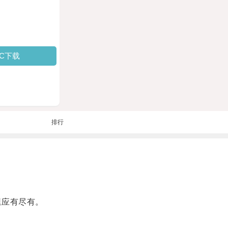
PC下载
排行
里应有尽有。