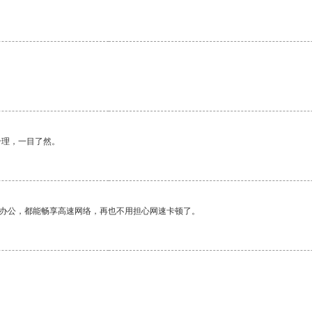
合理，一目了然。
作办公，都能畅享高速网络，再也不用担心网速卡顿了。