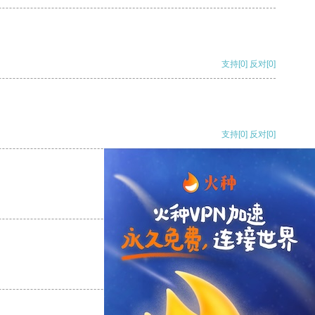
支持
[0]
反对
[0]
支持
[0]
反对
[0]
支持
[0]
反对
[0]
支持
[0]
反对
[0]