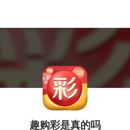
趣购彩是真的吗