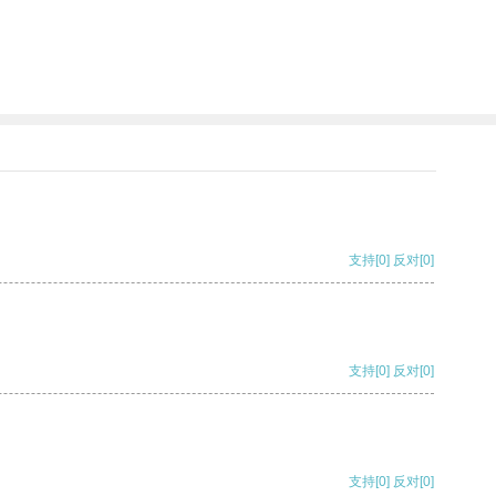
支持
[0]
反对
[0]
支持
[0]
反对
[0]
支持
[0]
反对
[0]