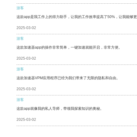
游客
这款app是我工作上的得力助手，让我的工作效率提高了50%，让我能够
2025-03-02
游客
这款加速器app的操作非常简单，一键加速就能开启，非常方便。
2025-03-02
游客
这款加速器VPM应用程序已经为我们带来了无限的隐私和自由。
2025-03-02
游客
这款app就像我的私人导师，带领我探索知识的奥秘。
2025-03-02