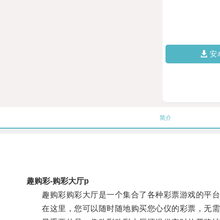
安
简介
趣购彩-购彩大厅p
趣购彩购彩大厅是一个集合了各种彩票游戏的平台，
在这里，您可以随时随地购买您心仪的彩票，无需