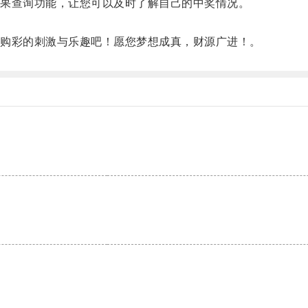
果查询功能，让您可以及时了解自己的中奖情况。
。
购彩的刺激与乐趣吧！愿您梦想成真，财源广进！。