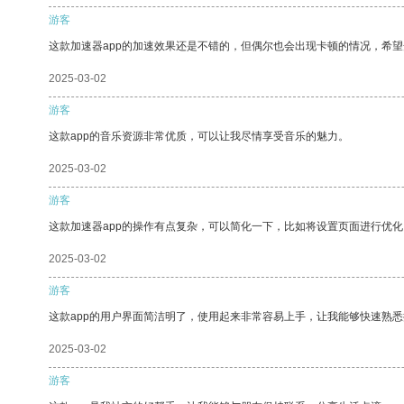
游客
这款加速器app的加速效果还是不错的，但偶尔也会出现卡顿的情况，希
2025-03-02
游客
这款app的音乐资源非常优质，可以让我尽情享受音乐的魅力。
2025-03-02
游客
这款加速器app的操作有点复杂，可以简化一下，比如将设置页面进行优化
2025-03-02
游客
这款app的用户界面简洁明了，使用起来非常容易上手，让我能够快速熟
2025-03-02
游客