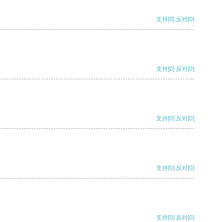
支持
[0]
反对
[0]
支持
[0]
反对
[0]
支持
[0]
反对
[0]
支持
[0]
反对
[0]
支持
[0]
反对
[0]