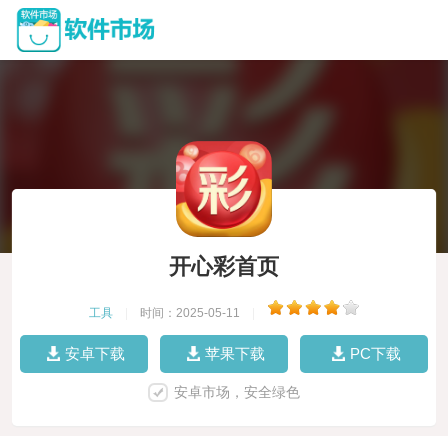
开心彩首页
工具
|
时间：2025-05-11
|
安卓下载
苹果下载
PC下载
安卓市场，安全绿色