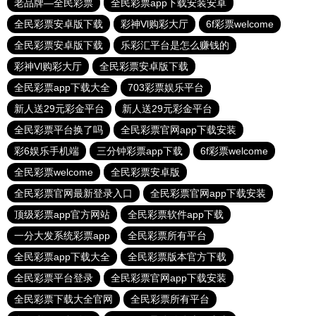
老品牌—全民彩票
全民彩票app下载安装安卓
全民彩票安卓版下载
彩神Vl购彩大厅
6f彩票welcome
全民彩票安卓版下载
乐彩汇平台是怎么赚钱的
彩神Vl购彩大厅
全民彩票安卓版下载
全民彩票app下载大全
703彩票娱乐平台
新人送29元彩金平台
新人送29元彩金平台
全民彩票平台换了吗
全民彩票官网app下载安装
彩6娱乐手机端
三分钟彩票app下载
6f彩票welcome
全民彩票welcome
全民彩票安卓版
全民彩票官网最新登录入口
全民彩票官网app下载安装
顶级彩票app官方网站
全民彩票软件app下载
一分大发系统彩票app
全民彩票所有平台
全民彩票app下载大全
全民彩票版本官方下载
全民彩票平台登录
全民彩票官网app下载安装
全民彩票下载大全官网
全民彩票所有平台