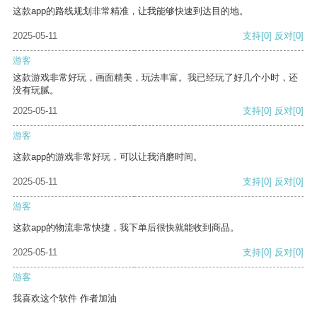
这款app的路线规划非常精准，让我能够快速到达目的地。
2025-05-11
支持
[0]
反对
[0]
游客
这款游戏非常好玩，画面精美，玩法丰富。我已经玩了好几个小时，还
没有玩腻。
2025-05-11
支持
[0]
反对
[0]
游客
这款app的游戏非常好玩，可以让我消磨时间。
2025-05-11
支持
[0]
反对
[0]
游客
这款app的物流非常快捷，我下单后很快就能收到商品。
2025-05-11
支持
[0]
反对
[0]
游客
我喜欢这个软件 作者加油