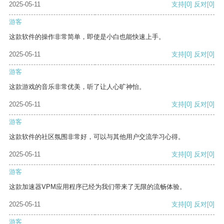
2025-05-11
支持
[0]
反对
[0]
游客
这款软件的操作非常简单，即使是小白也能快速上手。
2025-05-11
支持
[0]
反对
[0]
游客
这款游戏的音乐非常优美，听了让人心旷神怡。
2025-05-11
支持
[0]
反对
[0]
游客
这款软件的社区氛围非常好，可以与其他用户交流学习心得。
2025-05-11
支持
[0]
反对
[0]
游客
这款加速器VPM应用程序已经为我们带来了无限的流畅体验。
2025-05-11
支持
[0]
反对
[0]
游客