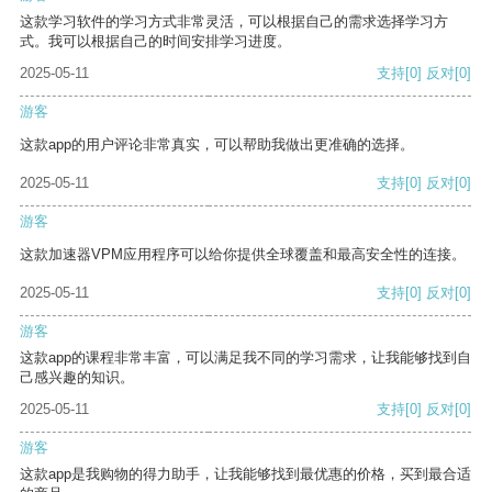
这款学习软件的学习方式非常灵活，可以根据自己的需求选择学习方
式。我可以根据自己的时间安排学习进度。
2025-05-11
支持
[0]
反对
[0]
游客
这款app的用户评论非常真实，可以帮助我做出更准确的选择。
2025-05-11
支持
[0]
反对
[0]
游客
这款加速器VPM应用程序可以给你提供全球覆盖和最高安全性的连接。
2025-05-11
支持
[0]
反对
[0]
游客
这款app的课程非常丰富，可以满足我不同的学习需求，让我能够找到自
己感兴趣的知识。
2025-05-11
支持
[0]
反对
[0]
游客
这款app是我购物的得力助手，让我能够找到最优惠的价格，买到最合适