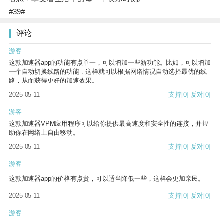
#39#
评论
游客
这款加速器app的功能有点单一，可以增加一些新功能。比如，可以增加
一个自动切换线路的功能，这样就可以根据网络情况自动选择最优的线
路，从而获得更好的加速效果。
2025-05-11
支持
[0]
反对
[0]
游客
这款加速器VPM应用程序可以给你提供最高速度和安全性的连接，并帮
助你在网络上自由移动。
2025-05-11
支持
[0]
反对
[0]
游客
这款加速器app的价格有点贵，可以适当降低一些，这样会更加亲民。
2025-05-11
支持
[0]
反对
[0]
游客