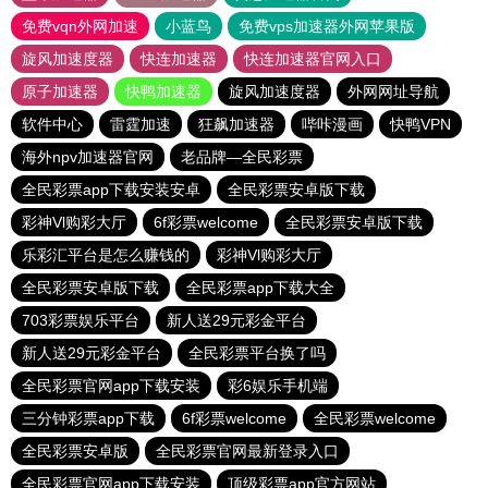
免费vqn外网加速
小蓝鸟
免费vps加速器外网苹果版
旋风加速度器
快连加速器
快连加速器官网入口
原子加速器
快鸭加速器
旋风加速度器
外网网址导航
软件中心
雷霆加速
狂飙加速器
哔咔漫画
快鸭VPN
海外npv加速器官网
老品牌—全民彩票
全民彩票app下载安装安卓
全民彩票安卓版下载
彩神Vl购彩大厅
6f彩票welcome
全民彩票安卓版下载
乐彩汇平台是怎么赚钱的
彩神Vl购彩大厅
全民彩票安卓版下载
全民彩票app下载大全
703彩票娱乐平台
新人送29元彩金平台
新人送29元彩金平台
全民彩票平台换了吗
全民彩票官网app下载安装
彩6娱乐手机端
三分钟彩票app下载
6f彩票welcome
全民彩票welcome
全民彩票安卓版
全民彩票官网最新登录入口
全民彩票官网app下载安装
顶级彩票app官方网站