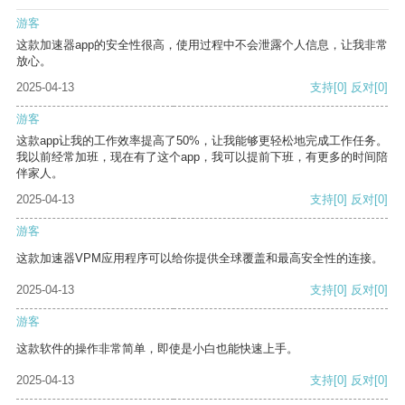
游客
这款加速器app的安全性很高，使用过程中不会泄露个人信息，让我非常
放心。
2025-04-13
支持
[0]
反对
[0]
游客
这款app让我的工作效率提高了50%，让我能够更轻松地完成工作任务。
我以前经常加班，现在有了这个app，我可以提前下班，有更多的时间陪
伴家人。
2025-04-13
支持
[0]
反对
[0]
游客
这款加速器VPM应用程序可以给你提供全球覆盖和最高安全性的连接。
2025-04-13
支持
[0]
反对
[0]
游客
这款软件的操作非常简单，即使是小白也能快速上手。
2025-04-13
支持
[0]
反对
[0]