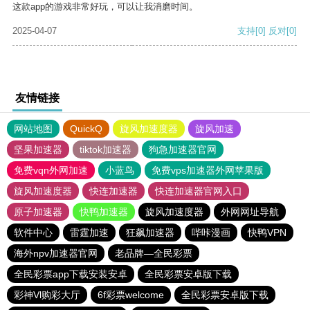
这款app的游戏非常好玩，可以让我消磨时间。
2025-04-07
支持
[0]
反对
[0]
友情链接
网站地图
QuickQ
旋风加速度器
旋风加速
坚果加速器
tiktok加速器
狗急加速器官网
免费vqn外网加速
小蓝鸟
免费vps加速器外网苹果版
旋风加速度器
快连加速器
快连加速器官网入口
原子加速器
快鸭加速器
旋风加速度器
外网网址导航
软件中心
雷霆加速
狂飙加速器
哔咔漫画
快鸭VPN
海外npv加速器官网
老品牌—全民彩票
全民彩票app下载安装安卓
全民彩票安卓版下载
彩神Vl购彩大厅
6f彩票welcome
全民彩票安卓版下载