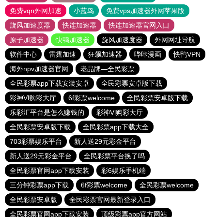
免费vqn外网加速
小蓝鸟
免费vps加速器外网苹果版
旋风加速度器
快连加速器
快连加速器官网入口
原子加速器
快鸭加速器
旋风加速度器
外网网址导航
软件中心
雷霆加速
狂飙加速器
哔咔漫画
快鸭VPN
海外npv加速器官网
老品牌—全民彩票
全民彩票app下载安装安卓
全民彩票安卓版下载
彩神Vl购彩大厅
6f彩票welcome
全民彩票安卓版下载
乐彩汇平台是怎么赚钱的
彩神Vl购彩大厅
全民彩票安卓版下载
全民彩票app下载大全
703彩票娱乐平台
新人送29元彩金平台
新人送29元彩金平台
全民彩票平台换了吗
全民彩票官网app下载安装
彩6娱乐手机端
三分钟彩票app下载
6f彩票welcome
全民彩票welcome
全民彩票安卓版
全民彩票官网最新登录入口
全民彩票官网app下载安装
顶级彩票app官方网站