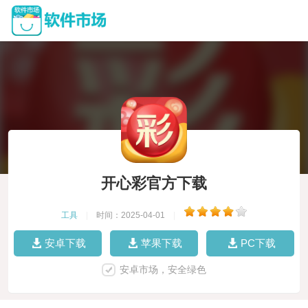
开心彩官方下载
工具
|
时间：2025-04-01
|
安卓下载
苹果下载
PC下载
安卓市场，安全绿色