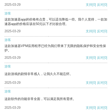
2025-03-29
支持
[0]
反对
[0]
游客
这款加速器app的价格有点贵，可以适当降低一些。我个人觉得，一款加
速器app的价格应该在50元以下才比较合理。
2025-03-29
支持
[0]
反对
[0]
游客
这款加速器VPM应用程序已经为我们带来了无限的隐私保护和安全性保
护。
2025-03-29
支持
[0]
反对
[0]
游客
这款游戏的剧情非常感人，让我久久不能忘怀。
2025-03-29
支持
[0]
反对
[0]
游客
这款软件的功能非常全面，可以满足我所有需求。
2025-03-29
支持
[0]
反对
[0]