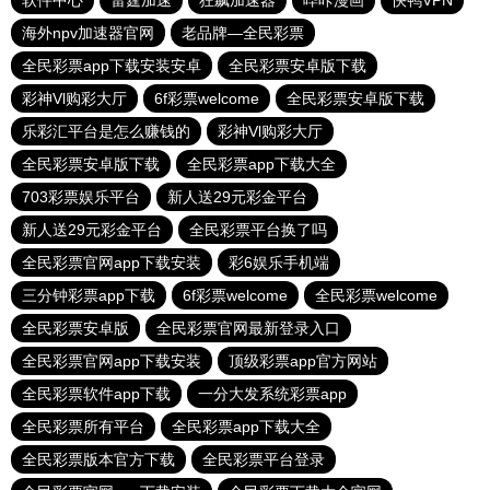
软件中心
雷霆加速
狂飙加速器
哔咔漫画
快鸭VPN
海外npv加速器官网
老品牌—全民彩票
全民彩票app下载安装安卓
全民彩票安卓版下载
彩神Vl购彩大厅
6f彩票welcome
全民彩票安卓版下载
乐彩汇平台是怎么赚钱的
彩神Vl购彩大厅
全民彩票安卓版下载
全民彩票app下载大全
703彩票娱乐平台
新人送29元彩金平台
新人送29元彩金平台
全民彩票平台换了吗
全民彩票官网app下载安装
彩6娱乐手机端
三分钟彩票app下载
6f彩票welcome
全民彩票welcome
全民彩票安卓版
全民彩票官网最新登录入口
全民彩票官网app下载安装
顶级彩票app官方网站
全民彩票软件app下载
一分大发系统彩票app
全民彩票所有平台
全民彩票app下载大全
全民彩票版本官方下载
全民彩票平台登录