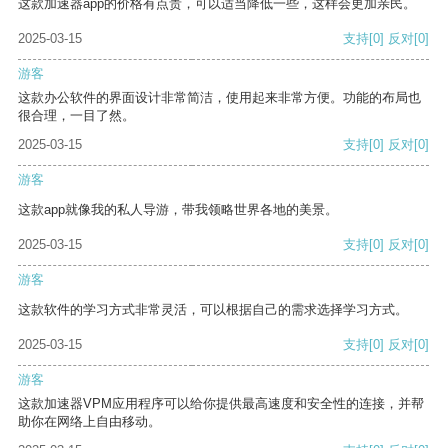
这款加速器app的价格有点贵，可以适当降低一些，这样会更加亲民。
2025-03-15
支持
[0]
反对
[0]
游客
这款办公软件的界面设计非常简洁，使用起来非常方便。功能的布局也
很合理，一目了然。
2025-03-15
支持
[0]
反对
[0]
游客
这款app就像我的私人导游，带我领略世界各地的美景。
2025-03-15
支持
[0]
反对
[0]
游客
这款软件的学习方式非常灵活，可以根据自己的需求选择学习方式。
2025-03-15
支持
[0]
反对
[0]
游客
这款加速器VPM应用程序可以给你提供最高速度和安全性的连接，并帮
助你在网络上自由移动。