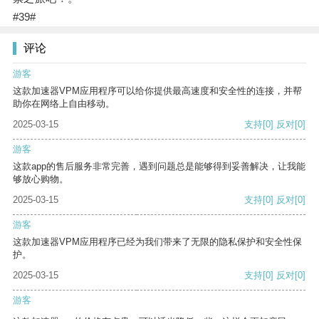
#39#
评论
游客
这款加速器VPM应用程序可以给你提供最高速度和安全性的连接，并帮
助你在网络上自由移动。
2025-03-15
支持
[0]
反对
[0]
游客
这款app的售后服务非常完善，遇到问题总是能够得到妥善解决，让我能
够放心购物。
2025-03-15
支持
[0]
反对
[0]
游客
这款加速器VPM应用程序已经为我们带来了无限的隐私保护和安全性保
护。
2025-03-15
支持
[0]
反对
[0]
游客