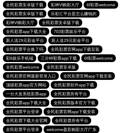
全民彩票安卓版下载
彩神Vl购彩大厅
6f彩票welcome
全民彩票安卓版下载
乐彩汇平台是怎么赚钱的
彩神Vl购彩大厅
全民彩票安卓版下载
全民彩票app下载大全
703彩票娱乐平台
新人送29元彩金平台
新人送29元彩金平台
全民彩票平台换了吗
全民彩票官网app下载安装
彩6娱乐手机端
三分钟彩票app下载
6f彩票welcome
全民彩票welcome
全民彩票安卓版
全民彩票官网最新登录入口
全民彩票官网app下载安装
顶级彩票app官方网站
全民彩票软件app下载
一分大发系统彩票app
全民彩票所有平台
全民彩票app下载大全
全民彩票版本官方下载
全民彩票平台登录
全民彩票官网app下载安装
全民彩票下载大全官网
全民彩票所有平台
全民彩票平台登录
welcome盈彩购彩大厅广东