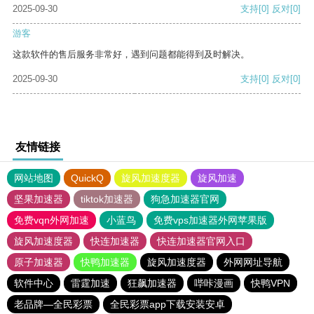
2025-09-30
支持
[0]
反对
[0]
游客
这款软件的售后服务非常好，遇到问题都能得到及时解决。
2025-09-30
支持
[0]
反对
[0]
友情链接
网站地图
QuickQ
旋风加速度器
旋风加速
坚果加速器
tiktok加速器
狗急加速器官网
免费vqn外网加速
小蓝鸟
免费vps加速器外网苹果版
旋风加速度器
快连加速器
快连加速器官网入口
原子加速器
快鸭加速器
旋风加速度器
外网网址导航
软件中心
雷霆加速
狂飙加速器
哔咔漫画
快鸭VPN
老品牌—全民彩票
全民彩票app下载安装安卓