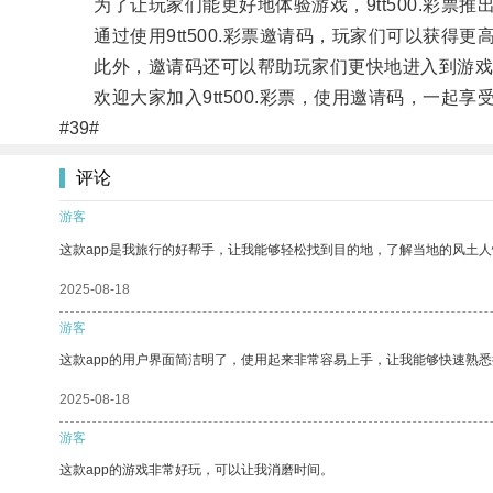
为了让玩家们能更好地体验游戏，9tt500.彩票
通过使用9tt500.彩票邀请码，玩家们可以获得
此外，邀请码还可以帮助玩家们更快地进入到游戏
欢迎大家加入9tt500.彩票，使用邀请码，一起享
#39#
评论
游客
这款app是我旅行的好帮手，让我能够轻松找到目的地，了解当地的风土人
2025-08-18
游客
这款app的用户界面简洁明了，使用起来非常容易上手，让我能够快速熟悉
2025-08-18
游客
这款app的游戏非常好玩，可以让我消磨时间。