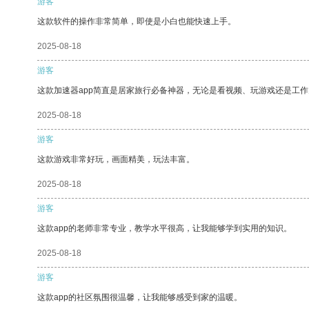
游客
这款软件的操作非常简单，即使是小白也能快速上手。
2025-08-18
游客
这款加速器app简直是居家旅行必备神器，无论是看视频、玩游戏还是工
2025-08-18
游客
这款游戏非常好玩，画面精美，玩法丰富。
2025-08-18
游客
这款app的老师非常专业，教学水平很高，让我能够学到实用的知识。
2025-08-18
游客
这款app的社区氛围很温馨，让我能够感受到家的温暖。