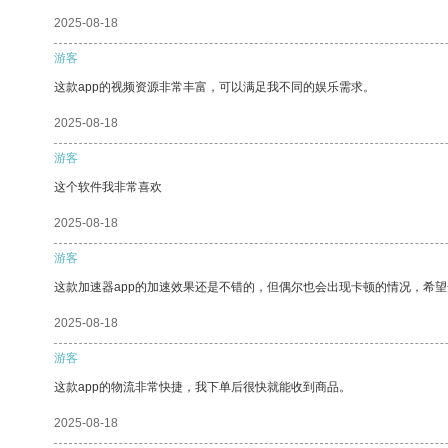
2025-08-18
游客
这款app的视频资源非常丰富，可以满足我不同的娱乐需求。
2025-08-18
游客
这个软件我非常喜欢
2025-08-18
游客
这款加速器app的加速效果还是不错的，但偶尔也会出现卡顿的情况，希
2025-08-18
游客
这款app的物流非常快捷，我下单后很快就能收到商品。
2025-08-18