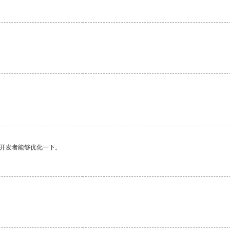
望开发者能够优化一下。