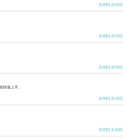
支持
[0]
反对
[0]
支持
[0]
反对
[0]
支持
[0]
反对
[0]
能快速上手。
支持
[0]
反对
[0]
支持
[0]
反对
[0]