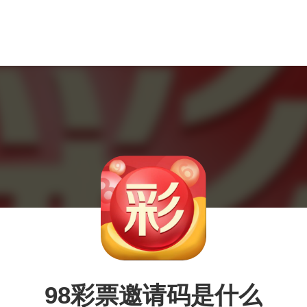
98彩票邀请码是什么