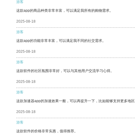
游客
这款app的商品种类非常丰富，可以满足我所有的购物需求。
2025-08-18
游客
这款app的功能非常丰富，可以满足我不同的社交需求。
2025-08-18
游客
这款软件的社区氛围非常好，可以与其他用户交流学习心得。
2025-08-18
游客
这款加速器app的加速效果一般，可以再提升一下，比如能够支持更多地
2025-08-18
游客
这款软件的价格非常实惠，值得推荐。