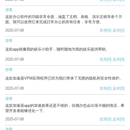
游客
这款办公软件的功能非常全面，涵盖了文档、表格、演示文稿等各个方
面。我可以使用它来完成日常办公的所有任务，非常方便。
2025-07-08
支持
[0]
反对
[0]
游客
这款app就像我的娱乐小助手，随时随地为我的娱乐提供帮助。
2025-07-08
支持
[0]
反对
[0]
游客
这款加速器VPM应用程序已经为我们带来了无限的隐私和安全性保护。
2025-07-08
支持
[0]
反对
[0]
游客
这款加速器app的加速效果还是不错的，但偶尔也会出现卡顿的情况，希
望开发者能够优化一下。
2025-07-08
支持
[0]
反对
[0]
游客