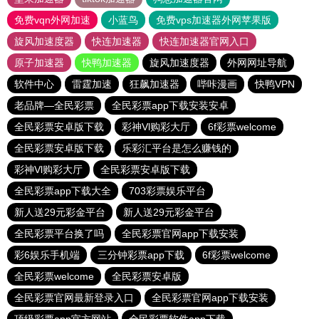
免费vqn外网加速
小蓝鸟
免费vps加速器外网苹果版
旋风加速度器
快连加速器
快连加速器官网入口
原子加速器
快鸭加速器
旋风加速度器
外网网址导航
软件中心
雷霆加速
狂飙加速器
哔咔漫画
快鸭VPN
老品牌—全民彩票
全民彩票app下载安装安卓
全民彩票安卓版下载
彩神Vl购彩大厅
6f彩票welcome
全民彩票安卓版下载
乐彩汇平台是怎么赚钱的
彩神Vl购彩大厅
全民彩票安卓版下载
全民彩票app下载大全
703彩票娱乐平台
新人送29元彩金平台
新人送29元彩金平台
全民彩票平台换了吗
全民彩票官网app下载安装
彩6娱乐手机端
三分钟彩票app下载
6f彩票welcome
全民彩票welcome
全民彩票安卓版
全民彩票官网最新登录入口
全民彩票官网app下载安装