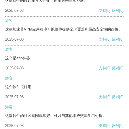
这款软件的设计非常人性化，使用起来非常舒服。
2025-07-08
支持
[0]
反对
[0]
游客
这款加速器VPM应用程序可以给你提供全球覆盖和最高安全性的连接。
2025-07-08
支持
[0]
反对
[0]
游客
这个是app神器
2025-07-08
支持
[0]
反对
[0]
游客
这个软件很好用
2025-07-08
支持
[0]
反对
[0]
游客
这款软件的社区氛围非常好，可以与其他用户交流学习心得。
2025-07-08
支持
[0]
反对
[0]