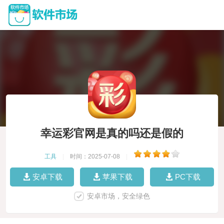
幸运彩官网是真的吗还是假的
工具
|
时间：2025-07-08
|
安卓下载
苹果下载
PC下载
安卓市场，安全绿色