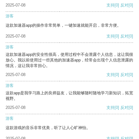
2025-07-08
支持
[0]
反对
[0]
游客
这款加速器app的操作非常简单，一键加速就能开启，非常方便。
2025-07-08
支持
[0]
反对
[0]
游客
这款加速器app的安全性很高，使用过程中不会泄露个人信息，这让我很
放心。我以前使用过一些其他的加速器app，经常会出现个人信息泄露的
情况，这让我非常担心。
2025-07-08
支持
[0]
反对
[0]
游客
这款app是我学习路上的良师益友，让我能够随时随地学习新知识，拓宽
视野。
2025-07-08
支持
[0]
反对
[0]
游客
这款游戏的音乐非常优美，听了让人心旷神怡。
2025-07-08
支持
[0]
反对
[0]