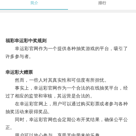
简介
排行
福彩幸运彩中奖规则
幸运彩官网作为一个提供各种抽奖游戏的平台，吸引了
许多参与者。
幸运彩大赠票
然而，一些人对其真实性和可信度有所担忧。
事实上，幸运彩官网作为一个合法的在线抽奖平台，经
过了相应的监管和审核，其运营是合法的。
在幸运彩官网上，用户可以通过购买彩票或者参与各种
抽奖活动来获得奖品。
同时，幸运彩官网也会定期公布开奖结果，确保公平公
正。
用户可以放心参与，享受其中带来的乐趣。