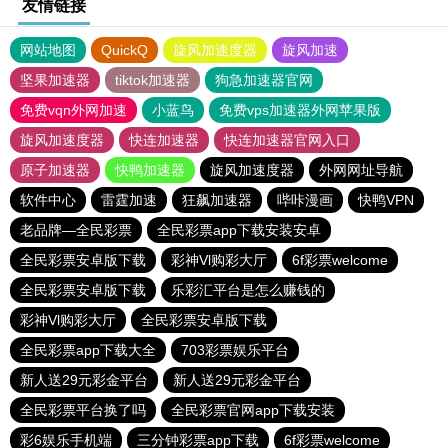
友情链接
网站地图
QuickQ
旋风加速度器
旋风加速
坚果加速器
tiktok加速器
狗急加速器官网
免费vqn外网加速
小蓝鸟
免费vps加速器外网苹果版
旋风加速度器
快连加速器
快连加速器官网入口
原子加速器
快鸭加速器
旋风加速度器
外网网址导航
软件中心
雷霆加速
狂飙加速器
哔咔漫画
快鸭VPN
老品牌—全民彩票
全民彩票app下载安装安卓
全民彩票安卓版下载
彩神Vl购彩大厅
6f彩票welcome
全民彩票安卓版下载
乐彩汇平台是怎么赚钱的
彩神Vl购彩大厅
全民彩票安卓版下载
全民彩票app下载大全
703彩票娱乐平台
新人送29元彩金平台
新人送29元彩金平台
全民彩票平台换了吗
全民彩票官网app下载安装
彩6娱乐手机端
三分钟彩票app下载
6f彩票welcome