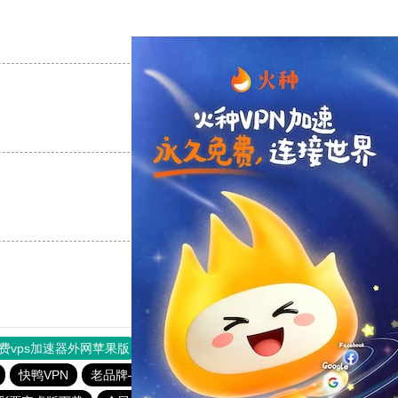
支持
[0]
反对
[0]
支持
[0]
反对
[0]
支持
[0]
反对
[0]
费vps加速器外网苹果版
旋风加速度器
快连加速器
快鸭VPN
老品牌—全民彩票
全民彩票app下载安装安卓