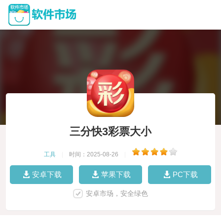
三分快3彩票大小
工具
|
时间：2025-08-26
|
安卓下载
苹果下载
PC下载
安卓市场，安全绿色