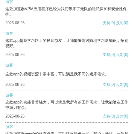
游客
这款加速器VPM应用程序已经为我们带来了无限的隐私保护和安全性保
护。
2025-08-26
支持
[0]
反对
[0]
游客
这款app是我学习路上的良师益友，让我能够随时随地学习新知识，拓宽
视野。
2025-08-26
支持
[0]
反对
[0]
游客
这款app的视频资源非常丰富，可以满足我不同的娱乐需求。
2025-08-26
支持
[0]
反对
[0]
游客
这款app的功能非常强大，可以满足我所有的工作需求，让我能够在工作
中游刃有余。
2025-08-26
支持
[0]
反对
[0]
游客
这款加速器app的价格有点贵，可以适当降低一些。我个人觉得，一款加