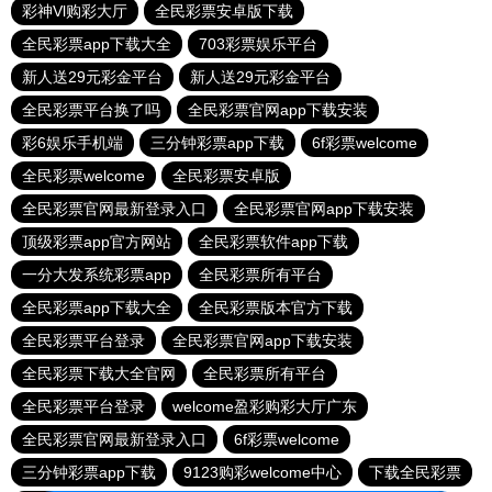
彩神Vl购彩大厅
全民彩票安卓版下载
全民彩票app下载大全
703彩票娱乐平台
新人送29元彩金平台
新人送29元彩金平台
全民彩票平台换了吗
全民彩票官网app下载安装
彩6娱乐手机端
三分钟彩票app下载
6f彩票welcome
全民彩票welcome
全民彩票安卓版
全民彩票官网最新登录入口
全民彩票官网app下载安装
顶级彩票app官方网站
全民彩票软件app下载
一分大发系统彩票app
全民彩票所有平台
全民彩票app下载大全
全民彩票版本官方下载
全民彩票平台登录
全民彩票官网app下载安装
全民彩票下载大全官网
全民彩票所有平台
全民彩票平台登录
welcome盈彩购彩大厅广东
全民彩票官网最新登录入口
6f彩票welcome
三分钟彩票app下载
9123购彩welcome中心
下载全民彩票