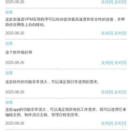
2025-08-26
支持
[0]
反对
[0]
游客
这款加速器VPM应用程序可以给你提供最高速度和安全性的连接，并帮
助你在网络上自由移动。
2025-08-26
支持
[0]
反对
[0]
游客
这个软件很好用
2025-08-26
支持
[0]
反对
[0]
游客
这款软件的功能非常强大，可以满足我日常使用的需求。
2025-08-26
支持
[0]
反对
[0]
游客
这款app的功能非常强大，可以满足我所有的工作需求。我可以使用它来
编辑文档、制作演示文稿、管理日程安排等。
2025-08-26
支持
[0]
反对
[0]