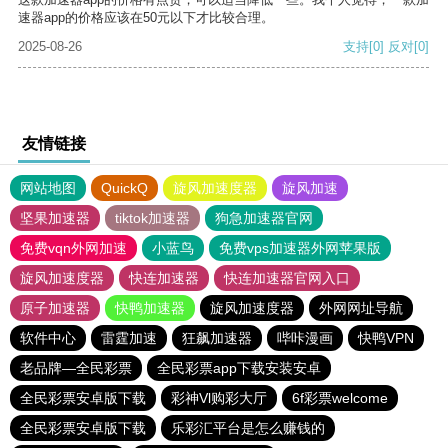
速器app的价格应该在50元以下才比较合理。
2025-08-26
支持
[0]
反对
[0]
友情链接
网站地图
QuickQ
旋风加速度器
旋风加速
坚果加速器
tiktok加速器
狗急加速器官网
免费vqn外网加速
小蓝鸟
免费vps加速器外网苹果版
旋风加速度器
快连加速器
快连加速器官网入口
原子加速器
快鸭加速器
旋风加速度器
外网网址导航
软件中心
雷霆加速
狂飙加速器
哔咔漫画
快鸭VPN
老品牌—全民彩票
全民彩票app下载安装安卓
全民彩票安卓版下载
彩神Vl购彩大厅
6f彩票welcome
全民彩票安卓版下载
乐彩汇平台是怎么赚钱的