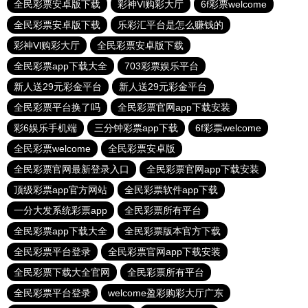
全民彩票安卓版下载
彩神Vl购彩大厅
6f彩票welcome
全民彩票安卓版下载
乐彩汇平台是怎么赚钱的
彩神Vl购彩大厅
全民彩票安卓版下载
全民彩票app下载大全
703彩票娱乐平台
新人送29元彩金平台
新人送29元彩金平台
全民彩票平台换了吗
全民彩票官网app下载安装
彩6娱乐手机端
三分钟彩票app下载
6f彩票welcome
全民彩票welcome
全民彩票安卓版
全民彩票官网最新登录入口
全民彩票官网app下载安装
顶级彩票app官方网站
全民彩票软件app下载
一分大发系统彩票app
全民彩票所有平台
全民彩票app下载大全
全民彩票版本官方下载
全民彩票平台登录
全民彩票官网app下载安装
全民彩票下载大全官网
全民彩票所有平台
全民彩票平台登录
welcome盈彩购彩大厅广东