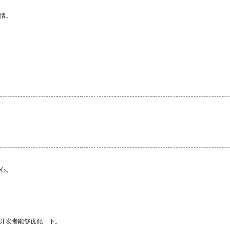
情。
。
心。
望开发者能够优化一下。