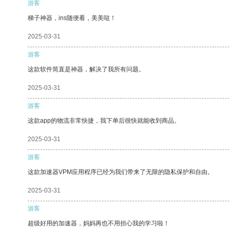
游客
梯子神器，ins随便看，美美哒！
2025-03-31
游客
这款软件简直是神器，解决了我所有问题。
2025-03-31
游客
这款app的物流非常快捷，我下单后很快就能收到商品。
2025-03-31
游客
这款加速器VPM应用程序已经为我们带来了无限的隐私保护和自由。
2025-03-31
游客
超级好用的加速器，妈妈再也不用担心我的学习啦！