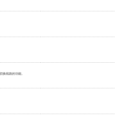
动切换线路的功能。