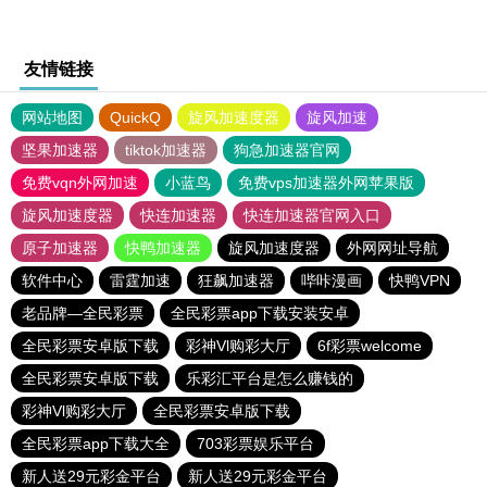
友情链接
网站地图
QuickQ
旋风加速度器
旋风加速
坚果加速器
tiktok加速器
狗急加速器官网
免费vqn外网加速
小蓝鸟
免费vps加速器外网苹果版
旋风加速度器
快连加速器
快连加速器官网入口
原子加速器
快鸭加速器
旋风加速度器
外网网址导航
软件中心
雷霆加速
狂飙加速器
哔咔漫画
快鸭VPN
老品牌—全民彩票
全民彩票app下载安装安卓
全民彩票安卓版下载
彩神Vl购彩大厅
6f彩票welcome
全民彩票安卓版下载
乐彩汇平台是怎么赚钱的
彩神Vl购彩大厅
全民彩票安卓版下载
全民彩票app下载大全
703彩票娱乐平台
新人送29元彩金平台
新人送29元彩金平台