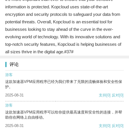
information is protected. Kopcloud uses state-of-the-art
encryption and security protocols to safeguard your data from
potential threats. Overall, Kopcloud is an essential tool for
businesses looking to stay ahead of the curve in the ever-
evolving world of technology. With its innovative solutions and
top-notch security features, Kopcloud is helping businesses of
all sizes thrive in the digital age.#37#
评论
游客
这款加速器VPM应用程序已经为我们带来了无限的流畅体验和安全性保
护。
2025-08-31
支持
[0]
反对
[0]
游客
这款加速器VPM应用程序可以给你提供最高速度和安全性的连接，并帮
助你在网络上自由移动。
2025-08-31
支持
[0]
反对
[0]