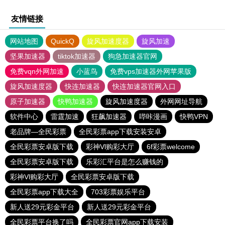
友情链接
网站地图
QuickQ
旋风加速度器
旋风加速
坚果加速器
tiktok加速器
狗急加速器官网
免费vqn外网加速
小蓝鸟
免费vps加速器外网苹果版
旋风加速度器
快连加速器
快连加速器官网入口
原子加速器
快鸭加速器
旋风加速度器
外网网址导航
软件中心
雷霆加速
狂飙加速器
哔咔漫画
快鸭VPN
老品牌—全民彩票
全民彩票app下载安装安卓
全民彩票安卓版下载
彩神Vl购彩大厅
6f彩票welcome
全民彩票安卓版下载
乐彩汇平台是怎么赚钱的
彩神Vl购彩大厅
全民彩票安卓版下载
全民彩票app下载大全
703彩票娱乐平台
新人送29元彩金平台
新人送29元彩金平台
全民彩票平台换了吗
全民彩票官网app下载安装