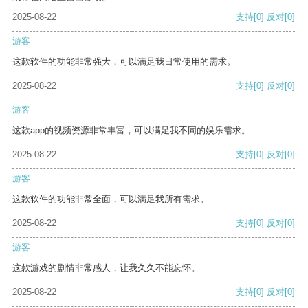
2025-08-22
支持
[0]
反对
[0]
游客
这款软件的功能非常强大，可以满足我日常使用的需求。
2025-08-22
支持
[0]
反对
[0]
游客
这款app的视频资源非常丰富，可以满足我不同的娱乐需求。
2025-08-22
支持
[0]
反对
[0]
游客
这款软件的功能非常全面，可以满足我所有需求。
2025-08-22
支持
[0]
反对
[0]
游客
这款游戏的剧情非常感人，让我久久不能忘怀。
2025-08-22
支持
[0]
反对
[0]