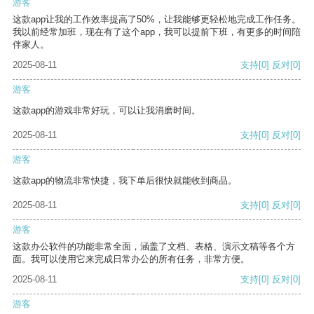
游客
这款app让我的工作效率提高了50%，让我能够更轻松地完成工作任务。
我以前经常加班，现在有了这个app，我可以提前下班，有更多的时间陪
伴家人。
2025-08-11
支持
[0]
反对
[0]
游客
这款app的游戏非常好玩，可以让我消磨时间。
2025-08-11
支持
[0]
反对
[0]
游客
这款app的物流非常快捷，我下单后很快就能收到商品。
2025-08-11
支持
[0]
反对
[0]
游客
这款办公软件的功能非常全面，涵盖了文档、表格、演示文稿等各个方
面。我可以使用它来完成日常办公的所有任务，非常方便。
2025-08-11
支持
[0]
反对
[0]
游客