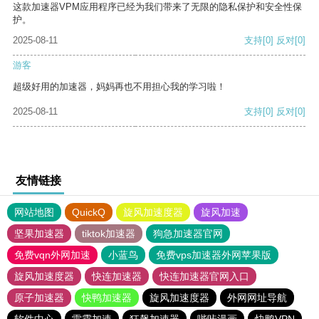
这款加速器VPM应用程序已经为我们带来了无限的隐私保护和安全性保
护。
2025-08-11
支持
[0]
反对
[0]
游客
超级好用的加速器，妈妈再也不用担心我的学习啦！
2025-08-11
支持
[0]
反对
[0]
友情链接
网站地图
QuickQ
旋风加速度器
旋风加速
坚果加速器
tiktok加速器
狗急加速器官网
免费vqn外网加速
小蓝鸟
免费vps加速器外网苹果版
旋风加速度器
快连加速器
快连加速器官网入口
原子加速器
快鸭加速器
旋风加速度器
外网网址导航