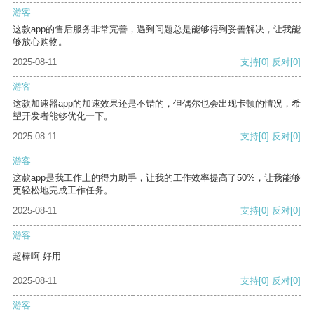
游客
这款app的售后服务非常完善，遇到问题总是能够得到妥善解决，让我能
够放心购物。
2025-08-11
支持
[0]
反对
[0]
游客
这款加速器app的加速效果还是不错的，但偶尔也会出现卡顿的情况，希
望开发者能够优化一下。
2025-08-11
支持
[0]
反对
[0]
游客
这款app是我工作上的得力助手，让我的工作效率提高了50%，让我能够
更轻松地完成工作任务。
2025-08-11
支持
[0]
反对
[0]
游客
超棒啊 好用
2025-08-11
支持
[0]
反对
[0]
游客