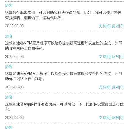
游客
这款软件非常实用，可以帮助我解决很多问题。比如，我可以使用它来
查找资料、翻译语言、编写代码等。
2025-08-03
支持
[0]
反对
[0]
游客
这款加速器VPM应用程序可以给你提供最高速度和安全性的连接，并帮
助你在网络上自由移动。
2025-08-03
支持
[0]
反对
[0]
游客
这款加速器VPM应用程序可以给你提供最高速度和安全性的连接，并帮
助你在网络上自由移动。
2025-08-03
支持
[0]
反对
[0]
游客
这款加速器app的操作有点复杂，可以简化一下，比如将设置页面进行优
化。
2025-08-03
支持
[0]
反对
[0]
游客