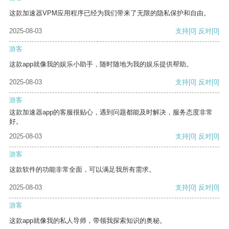
这款加速器VPM应用程序已经为我们带来了无限的隐私保护和自由。
2025-08-03
支持
[0]
反对
[0]
游客
这款app就像我的娱乐小助手，随时随地为我的娱乐提供帮助。
2025-08-03
支持
[0]
反对
[0]
游客
这款加速器app的客服很贴心，遇到问题都能及时解决，服务态度非常
好。
2025-08-03
支持
[0]
反对
[0]
游客
这款软件的功能非常全面，可以满足我所有需求。
2025-08-03
支持
[0]
反对
[0]
游客
这款app就像我的私人导师，带领我探索知识的奥秘。