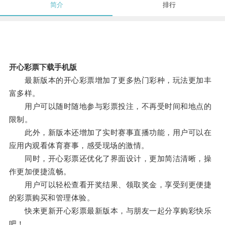
简介
排行
开心彩票下载手机版
最新版本的开心彩票增加了更多热门彩种，玩法更加丰
富多样。
用户可以随时随地参与彩票投注，不再受时间和地点的
限制。
此外，新版本还增加了实时赛事直播功能，用户可以在
应用内观看体育赛事，感受现场的激情。
同时，开心彩票还优化了界面设计，更加简洁清晰，操
作更加便捷流畅。
用户可以轻松查看开奖结果、领取奖金，享受到更便捷
的彩票购买和管理体验。
快来更新开心彩票最新版本，与朋友一起分享购彩快乐
吧！。