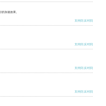
好的加速效果。
支持
[0]
反对
[0]
支持
[0]
反对
[0]
支持
[0]
反对
[0]
支持
[0]
反对
[0]