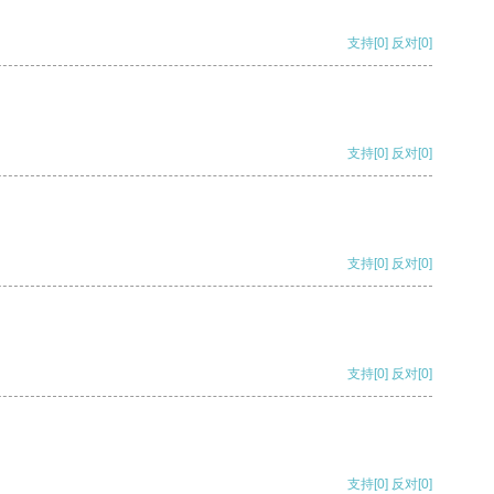
支持
[0]
反对
[0]
支持
[0]
反对
[0]
支持
[0]
反对
[0]
支持
[0]
反对
[0]
支持
[0]
反对
[0]