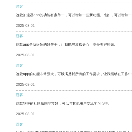
游客
这款加速器app的功能有点单一，可以增加一些新功能。比如，可以增加
2025-08-01
游客
这款app是我娱乐的好帮手，让我能够放松身心，享受美好时光。
2025-08-01
游客
这款app的功能非常强大，可以满足我所有的工作需求，让我能够在工作
2025-08-01
游客
这款软件的社区氛围非常好，可以与其他用户交流学习心得。
2025-08-01
游客