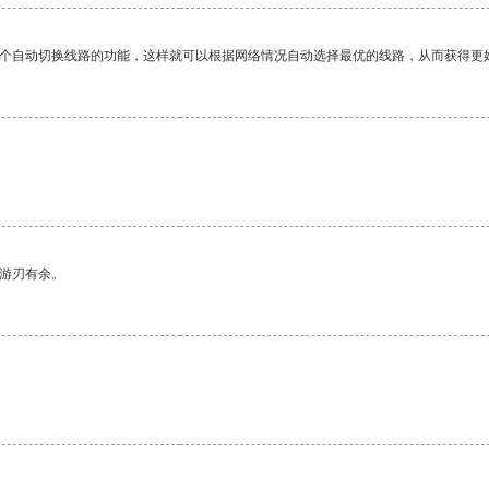
一个自动切换线路的功能，这样就可以根据网络情况自动选择最优的线路，从而获得更
中游刃有余。