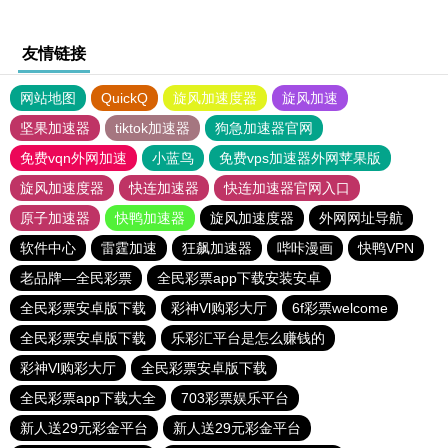
友情链接
网站地图
QuickQ
旋风加速度器
旋风加速
坚果加速器
tiktok加速器
狗急加速器官网
免费vqn外网加速
小蓝鸟
免费vps加速器外网苹果版
旋风加速度器
快连加速器
快连加速器官网入口
原子加速器
快鸭加速器
旋风加速度器
外网网址导航
软件中心
雷霆加速
狂飙加速器
哔咔漫画
快鸭VPN
老品牌—全民彩票
全民彩票app下载安装安卓
全民彩票安卓版下载
彩神Vl购彩大厅
6f彩票welcome
全民彩票安卓版下载
乐彩汇平台是怎么赚钱的
彩神Vl购彩大厅
全民彩票安卓版下载
全民彩票app下载大全
703彩票娱乐平台
新人送29元彩金平台
新人送29元彩金平台