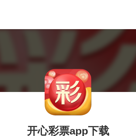
开心彩票app下载