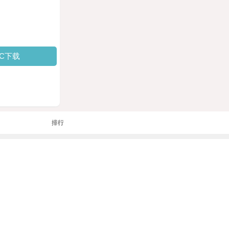
PC下载
排行