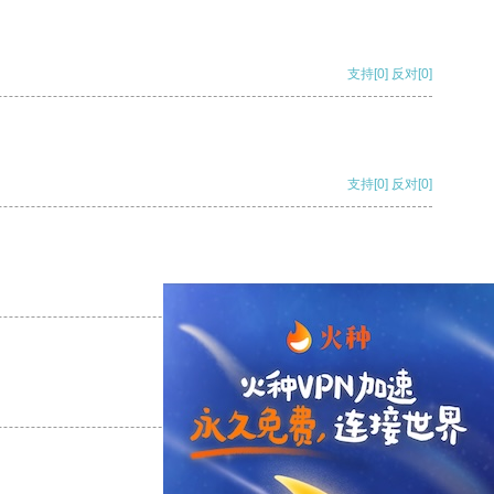
支持
[0]
反对
[0]
支持
[0]
反对
[0]
支持
[0]
反对
[0]
支持
[0]
反对
[0]