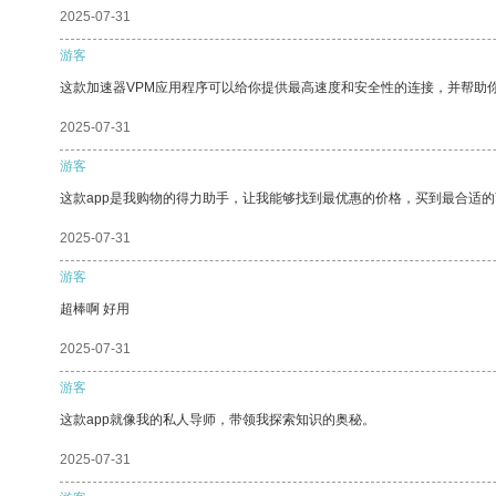
2025-07-31
游客
这款加速器VPM应用程序可以给你提供最高速度和安全性的连接，并帮助
2025-07-31
游客
这款app是我购物的得力助手，让我能够找到最优惠的价格，买到最合适
2025-07-31
游客
超棒啊 好用
2025-07-31
游客
这款app就像我的私人导师，带领我探索知识的奥秘。
2025-07-31