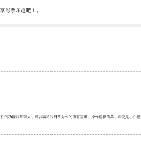
享彩票乐趣吧！。
软件的功能非常强大，可以满足我日常办公的所有需求。操作也很简单，即使是小白也