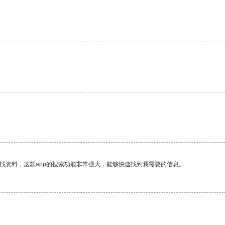
找资料，这款app的搜索功能非常强大，能够快速找到我需要的信息。