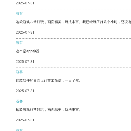
2025-07-31
游客
这款游戏非常好玩，画面精美，玩法丰富。我已经玩了好几个小时，还没
2025-07-31
游客
这个是app神器
2025-07-31
游客
这款软件的界面设计非常简洁，一目了然。
2025-07-31
游客
这款游戏非常好玩，画面精美，玩法丰富。
2025-07-31
游客