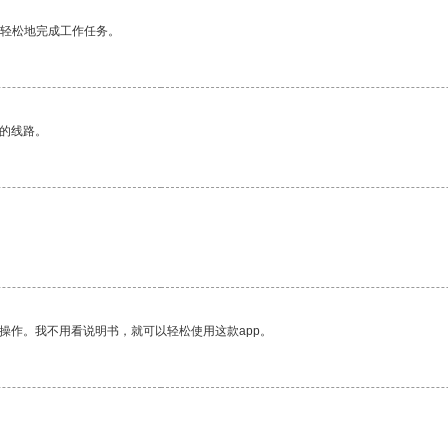
更轻松地完成工作任务。
区的线路。
操作。我不用看说明书，就可以轻松使用这款app。