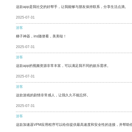
这款app是我社交的好帮手，让我能够与朋友保持联系，分享生活点滴。
2025-07-31
游客
梯子神器，ins随便看，美美哒！
2025-07-31
游客
这款app的视频资源非常丰富，可以满足我不同的娱乐需求。
2025-07-31
游客
这款游戏的剧情非常感人，让我久久不能忘怀。
2025-07-31
游客
这款加速器VPM应用程序可以给你提供最高速度和安全性的连接，并帮助