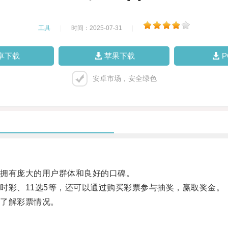
工具
|
时间：2025-07-31
|
卓下载
苹果下载
安卓市场，安全绿色
拥有庞大的用户群体和良好的口碑。
彩、11选5等，还可以通过购买彩票参与抽奖，赢取奖金。
了解彩票情况。