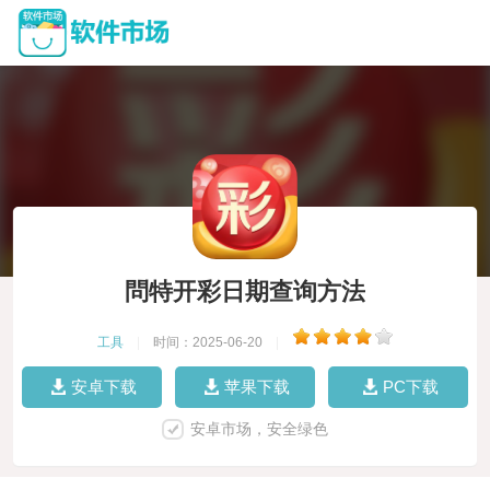
問特开彩日期查询方法
工具
|
时间：2025-06-20
|
安卓下载
苹果下载
PC下载
安卓市场，安全绿色