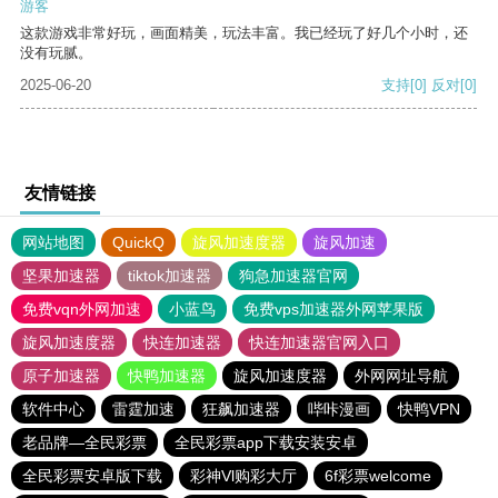
游客
这款游戏非常好玩，画面精美，玩法丰富。我已经玩了好几个小时，还
没有玩腻。
2025-06-20
支持
[0]
反对
[0]
友情链接
网站地图
QuickQ
旋风加速度器
旋风加速
坚果加速器
tiktok加速器
狗急加速器官网
免费vqn外网加速
小蓝鸟
免费vps加速器外网苹果版
旋风加速度器
快连加速器
快连加速器官网入口
原子加速器
快鸭加速器
旋风加速度器
外网网址导航
软件中心
雷霆加速
狂飙加速器
哔咔漫画
快鸭VPN
老品牌—全民彩票
全民彩票app下载安装安卓
全民彩票安卓版下载
彩神Vl购彩大厅
6f彩票welcome