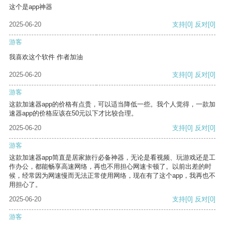
这个是app神器
2025-06-20
支持
[0]
反对
[0]
游客
我喜欢这个软件 作者加油
2025-06-20
支持
[0]
反对
[0]
游客
这款加速器app的价格有点贵，可以适当降低一些。我个人觉得，一款加
速器app的价格应该在50元以下才比较合理。
2025-06-20
支持
[0]
反对
[0]
游客
这款加速器app简直是居家旅行必备神器，无论是看视频、玩游戏还是工
作办公，都能畅享高速网络，再也不用担心网速卡顿了。以前出差的时
候，经常因为网速慢而无法正常使用网络，现在有了这个app，我再也不
用担心了。
2025-06-20
支持
[0]
反对
[0]
游客