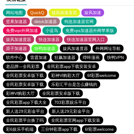
网站地图
QuickQ
旋风加速度器
旋风加速
坚果加速器
tiktok加速器
狗急加速器官网
免费vqn外网加速
小蓝鸟
免费vps加速器外网苹果版
旋风加速度器
快连加速器
快连加速器官网入口
原子加速器
快鸭加速器
旋风加速度器
外网网址导航
软件中心
雷霆加速
狂飙加速器
哔咔漫画
快鸭VPN
老品牌—全民彩票
全民彩票app下载安装安卓
全民彩票安卓版下载
彩神Vl购彩大厅
6f彩票welcome
全民彩票安卓版下载
乐彩汇平台是怎么赚钱的
彩神Vl购彩大厅
全民彩票安卓版下载
全民彩票app下载大全
703彩票娱乐平台
新人送29元彩金平台
新人送29元彩金平台
全民彩票平台换了吗
全民彩票官网app下载安装
彩6娱乐手机端
三分钟彩票app下载
6f彩票welcome