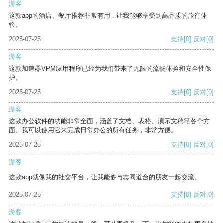
游客
这款app的酒店、餐厅推荐非常有用，让我能够享受到高品质的旅行体
验。
2025-07-25
支持
[0]
反对
[0]
游客
这款加速器VPM应用程序已经为我们带来了无限的流畅体验和安全性保
护。
2025-07-25
支持
[0]
反对
[0]
游客
这款办公软件的功能非常全面，涵盖了文档、表格、演示文稿等各个方
面。我可以使用它来完成日常办公的所有任务，非常方便。
2025-07-25
支持
[0]
反对
[0]
游客
这款app就像我的社交平台，让我能够与志同道合的朋友一起交流。
2025-07-25
支持
[0]
反对
[0]
游客