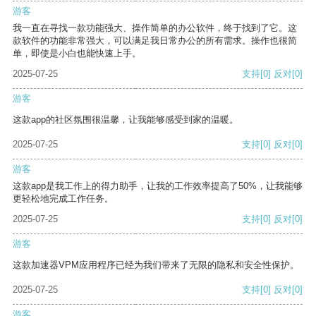
游客
我一直在寻找一款功能强大、操作简单的办公软件，终于找到了它。这
款软件的功能非常强大，可以满足我日常办公的所有需求。操作也很简
单，即使是小白也能快速上手。
2025-07-25
支持
[0]
反对
[0]
游客
这款app的社区氛围很温馨，让我能够感受到家的温暖。
2025-07-25
支持
[0]
反对
[0]
游客
这款app是我工作上的得力助手，让我的工作效率提高了50%，让我能够
更轻松地完成工作任务。
2025-07-25
支持
[0]
反对
[0]
游客
这款加速器VPM应用程序已经为我们带来了无限的隐私和安全性保护。
2025-07-25
支持
[0]
反对
[0]
游客