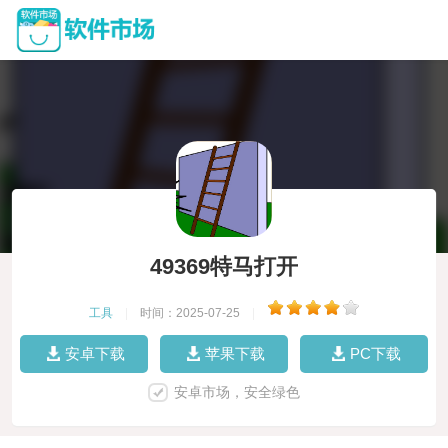
49369特马打开
工具
|
时间：2025-07-25
|
安卓下载
苹果下载
PC下载
安卓市场，安全绿色