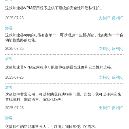
这款加速器VPM应用程序提供了顶级的安全性和隐私保护。
2025-07-25
支持
[0]
反对
[0]
游客
这款加速器app的功能有点单一，可以增加一些新功能，比如增加一个自
动切换线路的功能。
2025-07-25
支持
[0]
反对
[0]
游客
这款加速器VPM应用程序可以给你提供最高速度和安全性的连接。
2025-07-25
支持
[0]
反对
[0]
游客
这款软件非常实用，可以帮助我解决很多问题。比如，我可以使用它来
查找资料、翻译语言、编写代码等。
2025-07-25
支持
[0]
反对
[0]
游客
这款软件的功能非常强大，可以满足我日常使用的需求。