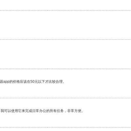
器app的价格应该在50元以下才比较合理。
。我可以使用它来完成日常办公的所有任务，非常方便。