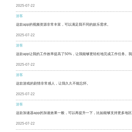
2025-07-22
游客
这款app的视频资源非常丰富，可以满足我不同的娱乐需求。
2025-07-22
游客
这款app让我的工作效率提高了50%，让我能够更轻松地完成工作任务。
2025-07-22
游客
这款游戏的剧情非常感人，让我久久不能忘怀。
2025-07-22
游客
这款加速器app的加速效果一般，可以再提升一下，比如能够支持更多地
2025-07-22