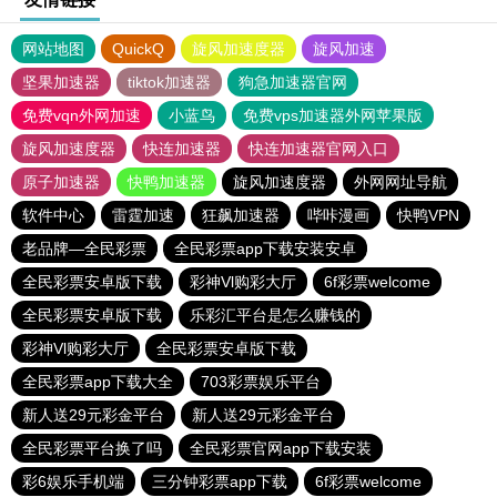
网站地图
QuickQ
旋风加速度器
旋风加速
坚果加速器
tiktok加速器
狗急加速器官网
免费vqn外网加速
小蓝鸟
免费vps加速器外网苹果版
旋风加速度器
快连加速器
快连加速器官网入口
原子加速器
快鸭加速器
旋风加速度器
外网网址导航
软件中心
雷霆加速
狂飙加速器
哔咔漫画
快鸭VPN
老品牌—全民彩票
全民彩票app下载安装安卓
全民彩票安卓版下载
彩神Vl购彩大厅
6f彩票welcome
全民彩票安卓版下载
乐彩汇平台是怎么赚钱的
彩神Vl购彩大厅
全民彩票安卓版下载
全民彩票app下载大全
703彩票娱乐平台
新人送29元彩金平台
新人送29元彩金平台
全民彩票平台换了吗
全民彩票官网app下载安装
彩6娱乐手机端
三分钟彩票app下载
6f彩票welcome