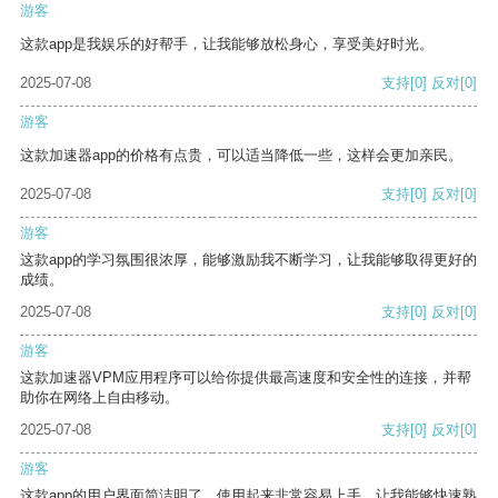
游客
这款app是我娱乐的好帮手，让我能够放松身心，享受美好时光。
2025-07-08
支持
[0]
反对
[0]
游客
这款加速器app的价格有点贵，可以适当降低一些，这样会更加亲民。
2025-07-08
支持
[0]
反对
[0]
游客
这款app的学习氛围很浓厚，能够激励我不断学习，让我能够取得更好的
成绩。
2025-07-08
支持
[0]
反对
[0]
游客
这款加速器VPM应用程序可以给你提供最高速度和安全性的连接，并帮
助你在网络上自由移动。
2025-07-08
支持
[0]
反对
[0]
游客
这款app的用户界面简洁明了，使用起来非常容易上手，让我能够快速熟