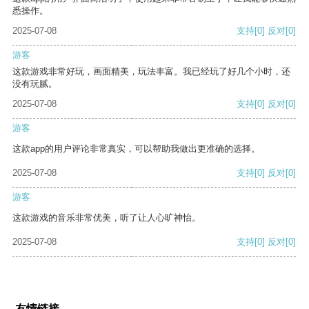
悉操作。
2025-07-08
支持
[0]
反对
[0]
游客
这款游戏非常好玩，画面精美，玩法丰富。我已经玩了好几个小时，还
没有玩腻。
2025-07-08
支持
[0]
反对
[0]
游客
这款app的用户评论非常真实，可以帮助我做出更准确的选择。
2025-07-08
支持
[0]
反对
[0]
游客
这款游戏的音乐非常优美，听了让人心旷神怡。
2025-07-08
支持
[0]
反对
[0]
友情链接