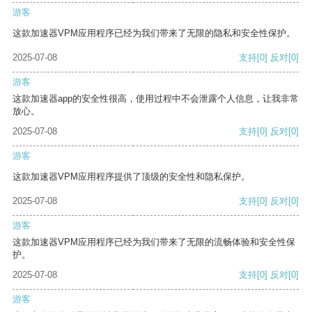
游客
这款加速器VPM应用程序已经为我们带来了无限的隐私和安全性保护。
2025-07-08
支持
[0]
反对
[0]
游客
这款加速器app的安全性很高，使用过程中不会泄露个人信息，让我非常
放心。
2025-07-08
支持
[0]
反对
[0]
游客
这款加速器VPM应用程序提供了顶级的安全性和隐私保护。
2025-07-08
支持
[0]
反对
[0]
游客
这款加速器VPM应用程序已经为我们带来了无限的流畅体验和安全性保
护。
2025-07-08
支持
[0]
反对
[0]
游客