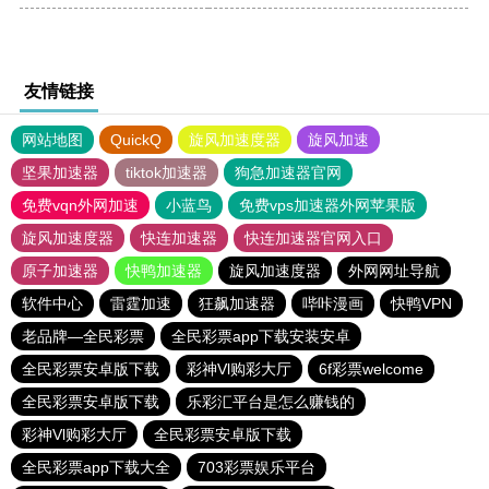
友情链接
网站地图
QuickQ
旋风加速度器
旋风加速
坚果加速器
tiktok加速器
狗急加速器官网
免费vqn外网加速
小蓝鸟
免费vps加速器外网苹果版
旋风加速度器
快连加速器
快连加速器官网入口
原子加速器
快鸭加速器
旋风加速度器
外网网址导航
软件中心
雷霆加速
狂飙加速器
哔咔漫画
快鸭VPN
老品牌—全民彩票
全民彩票app下载安装安卓
全民彩票安卓版下载
彩神Vl购彩大厅
6f彩票welcome
全民彩票安卓版下载
乐彩汇平台是怎么赚钱的
彩神Vl购彩大厅
全民彩票安卓版下载
全民彩票app下载大全
703彩票娱乐平台