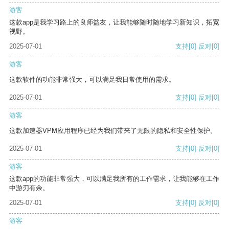
游客
这款app是我学习路上的良师益友，让我能够随时随地学习新知识，拓宽
视野。
2025-07-01
支持
[0]
反对
[0]
游客
这款软件的功能非常强大，可以满足我日常使用的需求。
2025-07-01
支持
[0]
反对
[0]
游客
这款加速器VPM应用程序已经为我们带来了无限的隐私和安全性保护。
2025-07-01
支持
[0]
反对
[0]
游客
这款app的功能非常强大，可以满足我所有的工作需求，让我能够在工作
中游刃有余。
2025-07-01
支持
[0]
反对
[0]
游客