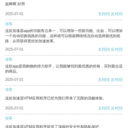
超棒啊 好用
2025-07-01
支持
[0]
反对
[0]
游客
这款加速器app的功能有点单一，可以增加一些新功能。比如，可以增加
一个自动切换线路的功能，这样就可以根据网络情况自动选择最优的线
路，从而获得更好的加速效果。
2025-07-01
支持
[0]
反对
[0]
游客
这款app是我购物的得力助手，让我能够找到最优惠的价格，买到最合适
的商品。
2025-07-01
支持
[0]
反对
[0]
游客
这款加速器VPM应用程序已经为我们带来了无限的流畅体验。
2025-07-01
支持
[0]
反对
[0]
游客
这款加速器VPM应用程序提供了顶级的安全性和隐私保护。