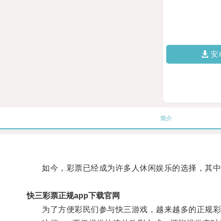
安
简介
如今，彩票已经成为许多人休闲娱乐的选择，其中
快三彩票正规app下载官网
为了方便彩民们参与快三游戏，越来越多的正规彩票