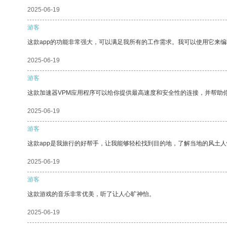
2025-06-19
游客
这款app的功能非常强大，可以满足我所有的工作需求。我可以使用它来
2025-06-19
游客
这款加速器VPM应用程序可以给你提供最高速度和安全性的连接，并帮助
2025-06-19
游客
这款app是我旅行的好帮手，让我能够轻松找到目的地，了解当地的风土人
2025-06-19
游客
这款游戏的音乐非常优美，听了让人心旷神怡。
2025-06-19