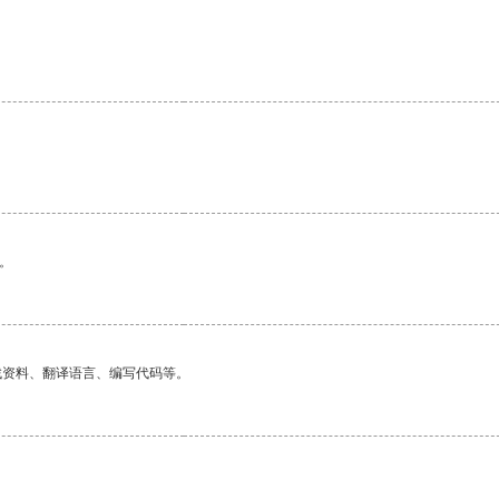
。
找资料、翻译语言、编写代码等。