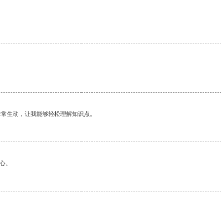
非常生动，让我能够轻松理解知识点。
心。