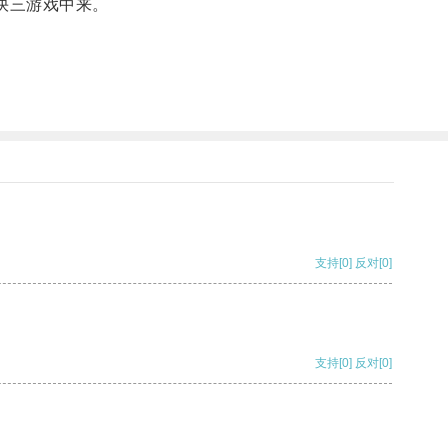
快三游戏中来。
支持
[0]
反对
[0]
支持
[0]
反对
[0]