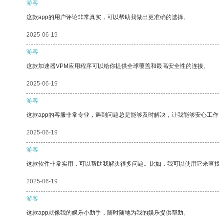
游客
这款app的用户评论非常真实，可以帮助我做出更准确的选择。
2025-06-19
游客
这款加速器VPM应用程序可以给你提供全球覆盖和最高安全性的连接。
2025-06-19
游客
这款app的客服非常专业，遇到问题总是能够及时解决，让我能够安心工作
2025-06-19
游客
这款软件非常实用，可以帮助我解决很多问题。比如，我可以使用它来查
2025-06-19
游客
这款app就像我的娱乐小助手，随时随地为我的娱乐提供帮助。