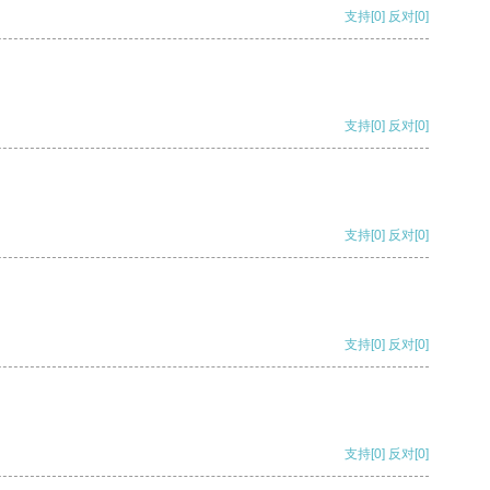
支持
[0]
反对
[0]
支持
[0]
反对
[0]
支持
[0]
反对
[0]
支持
[0]
反对
[0]
支持
[0]
反对
[0]