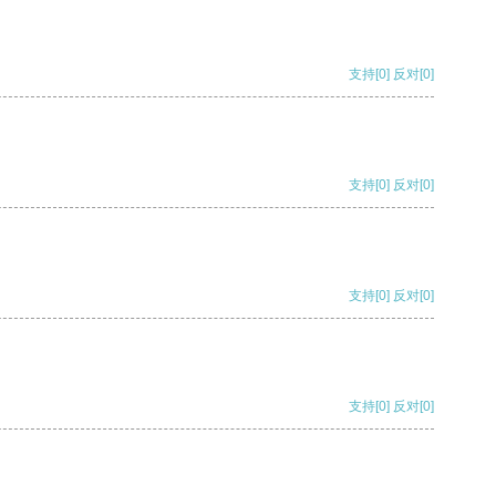
支持
[0]
反对
[0]
支持
[0]
反对
[0]
支持
[0]
反对
[0]
支持
[0]
反对
[0]