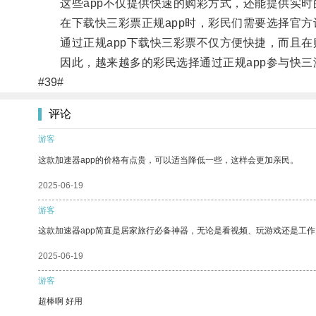
这些app不仅提供快速的购彩方式，还能提供实时
在下载快三彩票正规app时，彩民们需要选择官方
通过正规app下载快三彩票不仅方便快捷，而且在
因此，越来越多的彩民选择通过正规app参与快三
#39#
评论
游客
这款加速器app的价格有点贵，可以适当降低一些，这样会更加亲民。
2025-06-19
游客
这款加速器app简直是居家旅行必备神器，无论是看视频、玩游戏还是工
2025-06-19
游客
超棒啊 好用