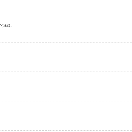
区的线路。
。