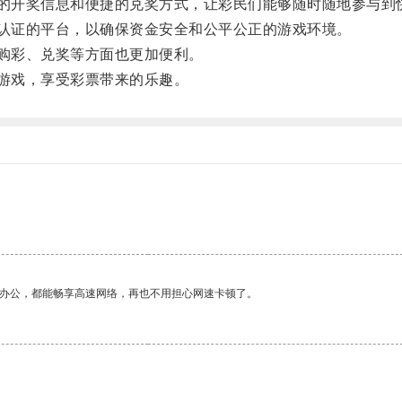
的开奖信息和便捷的兑奖方式，让彩民们能够随时随地参与到
认证的平台，以确保资金安全和公平公正的游戏环境。
购彩、兑奖等方面也更加便利。
游戏，享受彩票带来的乐趣。
作办公，都能畅享高速网络，再也不用担心网速卡顿了。