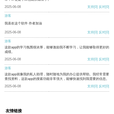
2025-06-08
支持
[0]
反对
[0]
游客
我喜欢这个软件 作者加油
2025-06-08
支持
[0]
反对
[0]
游客
这款app的学习氛围很浓厚，能够激励我不断学习，让我能够取得更好的
成绩。
2025-06-08
支持
[0]
反对
[0]
游客
这款app就像我的私人助理，随时随地为我的办公提供帮助。我经常需要
查找资料，这款app的搜索功能非常强大，能够快速找到我需要的信息。
2025-06-08
支持
[0]
反对
[0]
友情链接