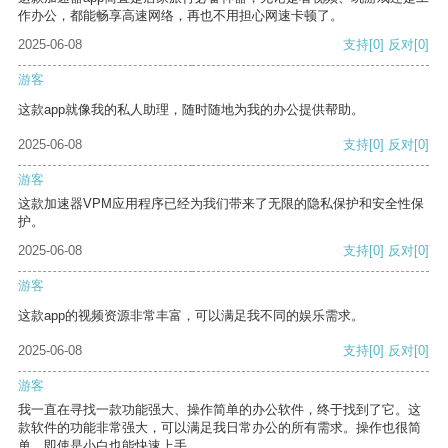
作办公，都能畅享高速网络，再也不用担心网速卡顿了。
2025-06-08
支持
[0]
反对
[0]
游客
这款app就像我的私人助理，随时随地为我的办公提供帮助。
2025-06-08
支持
[0]
反对
[0]
游客
这款加速器VPM应用程序已经为我们带来了无限的隐私保护和安全性保
护。
2025-06-08
支持
[0]
反对
[0]
游客
这款app的视频资源非常丰富，可以满足我不同的娱乐需求。
2025-06-08
支持
[0]
反对
[0]
游客
我一直在寻找一款功能强大、操作简单的办公软件，终于找到了它。这
款软件的功能非常强大，可以满足我日常办公的所有需求。操作也很简
单，即使是小白也能快速上手。