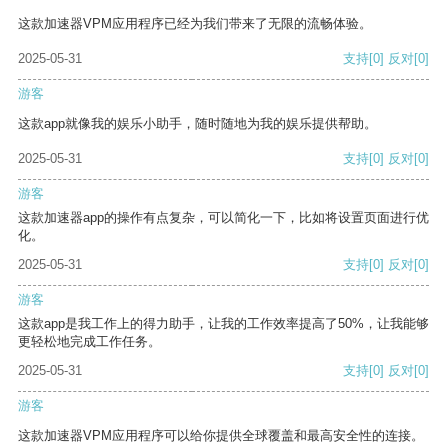
这款加速器VPM应用程序已经为我们带来了无限的流畅体验。
2025-05-31
支持
[0]
反对
[0]
游客
这款app就像我的娱乐小助手，随时随地为我的娱乐提供帮助。
2025-05-31
支持
[0]
反对
[0]
游客
这款加速器app的操作有点复杂，可以简化一下，比如将设置页面进行优
化。
2025-05-31
支持
[0]
反对
[0]
游客
这款app是我工作上的得力助手，让我的工作效率提高了50%，让我能够
更轻松地完成工作任务。
2025-05-31
支持
[0]
反对
[0]
游客
这款加速器VPM应用程序可以给你提供全球覆盖和最高安全性的连接。