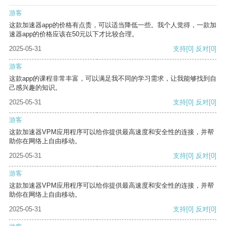
游客
这款加速器app的价格有点贵，可以适当降低一些。我个人觉得，一款加
速器app的价格应该在50元以下才比较合理。
2025-05-31
支持
[0]
反对
[0]
游客
这款app的课程非常丰富，可以满足我不同的学习需求，让我能够找到自
己感兴趣的知识。
2025-05-31
支持
[0]
反对
[0]
游客
这款加速器VPM应用程序可以给你提供最高速度和安全性的连接，并帮
助你在网络上自由移动。
2025-05-31
支持
[0]
反对
[0]
游客
这款加速器VPM应用程序可以给你提供最高速度和安全性的连接，并帮
助你在网络上自由移动。
2025-05-31
支持
[0]
反对
[0]