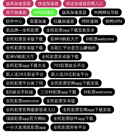
旋风加速度器
快连加速器
快连加速器官网入口
原子加速器
快鸭加速器
旋风加速度器
外网网址导航
软件中心
雷霆加速
狂飙加速器
哔咔漫画
快鸭VPN
老品牌—全民彩票
全民彩票app下载安装安卓
全民彩票安卓版下载
彩神Vl购彩大厅
6f彩票welcome
全民彩票安卓版下载
乐彩汇平台是怎么赚钱的
彩神Vl购彩大厅
全民彩票安卓版下载
全民彩票app下载大全
703彩票娱乐平台
新人送29元彩金平台
新人送29元彩金平台
全民彩票平台换了吗
全民彩票官网app下载安装
彩6娱乐手机端
三分钟彩票app下载
6f彩票welcome
全民彩票welcome
全民彩票安卓版
全民彩票官网最新登录入口
全民彩票官网app下载安装
顶级彩票app官方网站
全民彩票软件app下载
一分大发系统彩票app
全民彩票所有平台