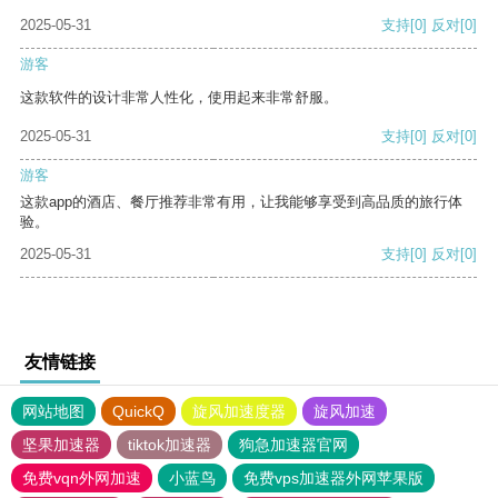
2025-05-31
支持
[0]
反对
[0]
游客
这款软件的设计非常人性化，使用起来非常舒服。
2025-05-31
支持
[0]
反对
[0]
游客
这款app的酒店、餐厅推荐非常有用，让我能够享受到高品质的旅行体
验。
2025-05-31
支持
[0]
反对
[0]
友情链接
网站地图
QuickQ
旋风加速度器
旋风加速
坚果加速器
tiktok加速器
狗急加速器官网
免费vqn外网加速
小蓝鸟
免费vps加速器外网苹果版