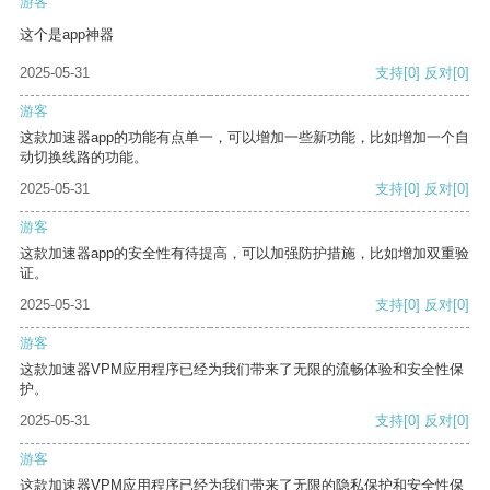
游客
这个是app神器
2025-05-31
支持
[0]
反对
[0]
游客
这款加速器app的功能有点单一，可以增加一些新功能，比如增加一个自
动切换线路的功能。
2025-05-31
支持
[0]
反对
[0]
游客
这款加速器app的安全性有待提高，可以加强防护措施，比如增加双重验
证。
2025-05-31
支持
[0]
反对
[0]
游客
这款加速器VPM应用程序已经为我们带来了无限的流畅体验和安全性保
护。
2025-05-31
支持
[0]
反对
[0]
游客
这款加速器VPM应用程序已经为我们带来了无限的隐私保护和安全性保